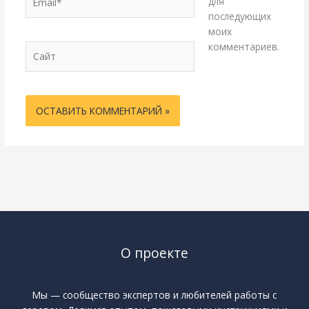
для
последующих
моих
комментариев.
Сайт
О проекте
Мы — сообщество экспертов и любителей работы с