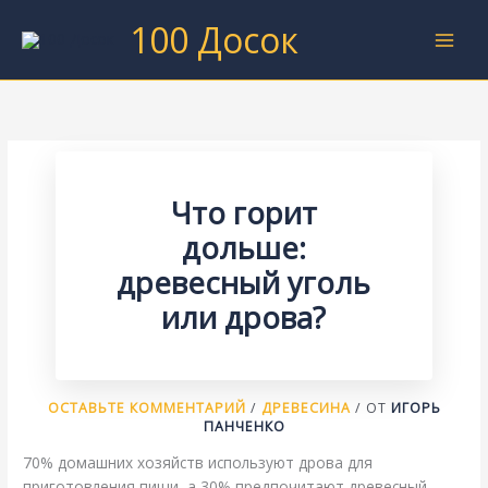
Перейти
100 Досок
к
содержимому
Что горит
дольше:
древесный уголь
или дрова?
ОСТАВЬТЕ КОММЕНТАРИЙ
/
ДРЕВЕСИНА
/ ОТ
ИГОРЬ
ПАНЧЕНКО
70% домашних хозяйств используют дрова для
приготовления пищи, а 30% предпочитают древесный