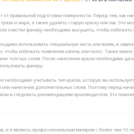
т от правильной подготовки поверхности. Перед тем, как на
грязи и жира, а также удалить старую краску или лак. Это 
осле очистки фанеру необходимо высушить, чтобы избежать п
бходимо использовать специальную кисть или валик, в завис
, чтобы избежать появления капель или полос. Также важно 
 или толстых слоев. После нанесения краски необходимо дат
пользовать фанеру.
же необходимо учитывать тип краски, которую вы используе
и или нанесения дополнительных слоев. Поэтому перед нач
раски и следовать рекомендациям производителя. Это помож
ов, и я являюсь профессиональным маляром с более чем 10-л