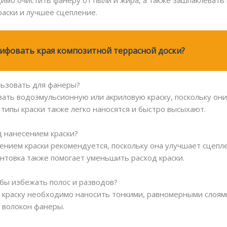
имо очистить фанеру от пыли и жира, а также зашпаклевать
аски и лучшее сцепление.
ифовать края композитной террасной доски?
ользовать для фанеры?
вать водоэмульсионную или акриловую краску, поскольку он
типы краски также легко наносятся и быстро высыхают.
д нанесением краски?
ением краски рекомендуется, поскольку она улучшает сцепл
нтовка также помогает уменьшить расход краски.
тобы избежать полос и разводов?
 краску необходимо наносить тонкими, равномерными слоями,
 волокон фанеры.