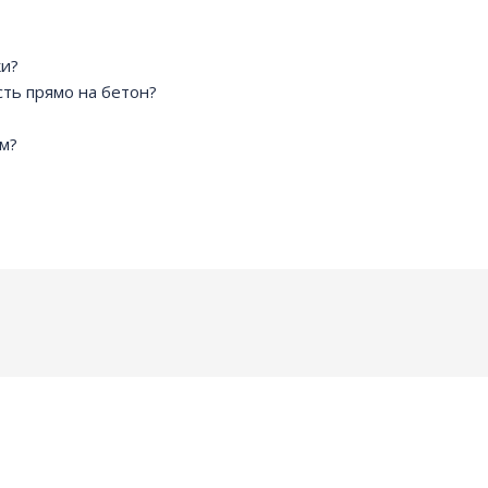
ки?
сть прямо на бетон?
мм?