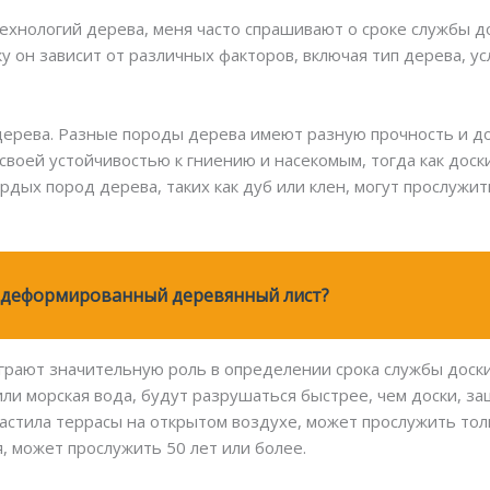
хнологий дерева, меня часто спрашивают о сроке службы дос
ьку он зависит от различных факторов, включая тип дерева, 
дерева. Разные породы дерева имеют разную прочность и до
своей устойчивостью к гниению и насекомым, тогда как доски
рдых пород дерева, таких как дуб или клен, могут прослужит
 деформированный деревянный лист?
грают значительную роль в определении срока службы доск
или морская вода, будут разрушаться быстрее, чем доски, з
астила террасы на открытом воздухе, может прослужить тольк
, может прослужить 50 лет или более.