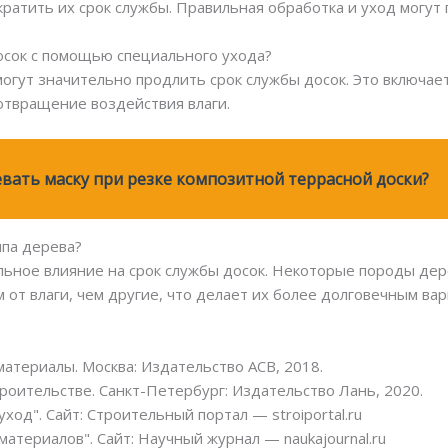
ратить их срок службы. Правильная обработка и уход могут 
осок с помощью специального ухода?
 могут значительно продлить срок службы досок. Это включа
отвращение воздействия влаги.
евать маску при резке композитной террасной доски?
ипа дерева?
льное влияние на срок службы досок. Некоторые породы дерев
от влаги, чем другие, что делает их более долговечным вар
атериалы. Москва: Издательство АСВ, 2018.
роительстве. Санкт-Петербург: Издательство Лань, 2020.
ход". Сайт: Строительный портал — stroiportal.ru
атериалов". Сайт: Научный журнал — naukajournal.ru