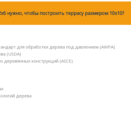
2x6 нужно, чтобы построить террасу размером 10x10?
андарт для обработки дерева под давлением (AWPA)
ева (USDA)
ю деревянных конструкций (ASCE)
ии
ологий дерева