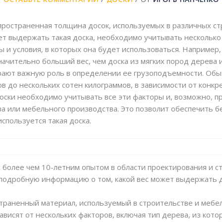
ространенная толщина досок, используемых в различных ст
т выдержать такая доска, необходимо учитывать несколько 
ы и условия, в которых она будет использоваться. Например
чительно больший вес, чем доска из мягких пород дерева 
грают важную роль в определении ее грузоподъемности. Об
в до нескольких сотен килограммов, в зависимости от конкр
оски необходимо учитывать все эти факторы и, возможно, п
ва или мебельного производства. Это позволит обеспечить б
используется такая доска.
с более чем 10-летним опытом в области проектирования и 
 подробную информацию о том, какой вес может выдержать д
траненный материал, используемый в строительстве и мебел
висят от нескольких факторов, включая тип дерева, из котор