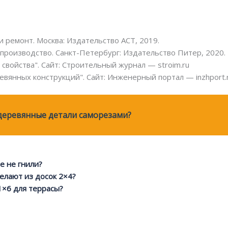
и ремонт. Москва: Издательство АСТ, 2019.
производство. Санкт-Петербург: Издательство Питер, 2020.
свойства". Сайт: Строительный журнал — stroim.ru
вянных конструкций". Сайт: Инженерный портал — inzhport.
деревянные детали саморезами?
е не гнили?
елают из досок 2×4?
1×6 для террасы?