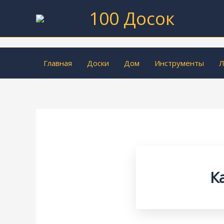
Перейти
100 Досок
к
содержимому
Главная
Доски
Дом
Инструменты
Л
К