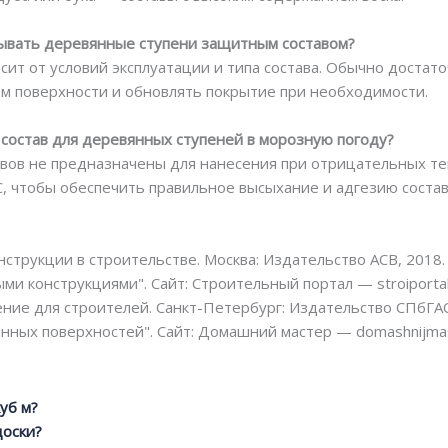
тывать деревянные ступени защитным составом?
сит от условий эксплуатации и типа состава. Обычно достат
ием поверхности и обновлять покрытие при необходимости.
состав для деревянных ступеней в морозную погоду?
вов не предназначены для нанесения при отрицательных те
, чтобы обеспечить правильное высыхание и адгезию состав
струкции в строительстве. Москва: Издательство АСВ, 2018.
и конструкциями". Сайт: Строительный портал — stroiportal
ние для строителей. Санкт-Петербург: Издательство СПбГАС
нных поверхностей". Сайт: Домашний мастер — domashnijmas
куб м?
доски?