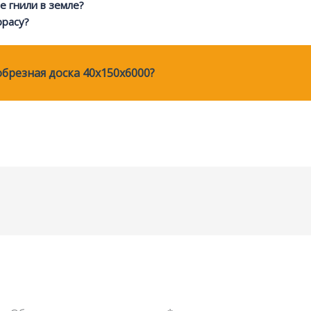
е гнили в земле?
ррасу?
обрезная доска 40х150х6000?