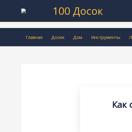
Перейти
100 Досок
к
содержимому
Главная
Доски
Дом
Инструменты
Л
Как