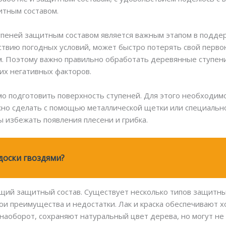
тным составом.
пеней защитным составом является важным этапом в подде
твию погодных условий, может быстро потерять свой первон
м. Поэтому важно правильно обработать деревянные ступени
их негативных факторов.
 подготовить поверхность ступеней. Для этого необходимо 
жно сделать с помощью металлической щетки или специально
 избежать появления плесени и грибка.
доски гвоздями?
й защитный состав. Существует несколько типов защитных с
вои преимущества и недостатки. Лак и краска обеспечивают 
, наоборот, сохраняют натуральный цвет дерева, но могут н