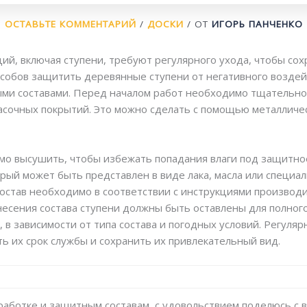
ОСТАВЬТЕ КОММЕНТАРИЙ
/
ДОСКИ
/ ОТ
ИГОРЬ ПАНЧЕНКО
й, включая ступени, требуют регулярного ухода, чтобы сох
собов защитить деревянные ступени от негативного возде
ми составами. Перед началом работ необходимо тщательно 
красочных покрытий. Это можно сделать с помощью металлич
мо высушить, чтобы избежать попадания влаги под защитно
орый может быть представлен в виде лака, масла или специа
остав необходимо в соответствии с инструкциями производи
несения состава ступени должны быть оставлены для полного
, в зависимости от типа состава и погодных условий. Регул
ь их срок службы и сохранить их привлекательный вид.
бработке и защитным составам, с удовольствием поделюсь с 