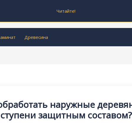
Читайте!
аминат
Древесина
 обработать наружные деревя
ступени защитным составом?