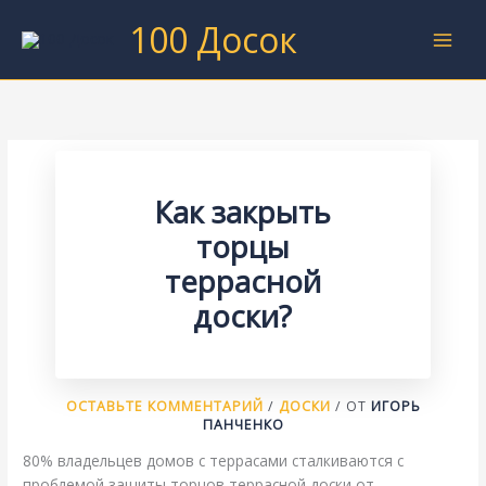
Перейти
100 Досок
к
содержимому
Как закрыть
торцы
террасной
доски?
ОСТАВЬТЕ КОММЕНТАРИЙ
/
ДОСКИ
/ ОТ
ИГОРЬ
ПАНЧЕНКО
80% владельцев домов с террасами сталкиваются с
проблемой защиты торцов террасной доски от