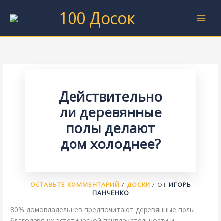
Перейти
100 Досок
к
содержимому
Действительно
ли деревянные
полы делают
дом холоднее?
ОСТАВЬТЕ КОММЕНТАРИЙ
/
ДОСКИ
/ ОТ
ИГОРЬ
ПАНЧЕНКО
80% домовладельцев предпочитают деревянные полы
благодаря их эстетической привлекательности и