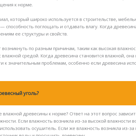
щения к норме.
ал, который широко используется в строительстве, мебельн
— способность поглощать и отдавать влагу. Когда древесина
ениям ее структуры и свойств.
возникнуть по разным причинам, таким как высокая влажнос
 влажной средой. Когда древесина становится влажной, она 
и к значительным проблемам, особенно если древесина испо
ревесный уголь?
е влажной древесины к норме? Ответ на этот вопрос зависит
ности. Если влажность возникла из-за высокой влажности во
использовать осушитель. Если же влажность возникла из-за
сточник воды и просушить древесину.