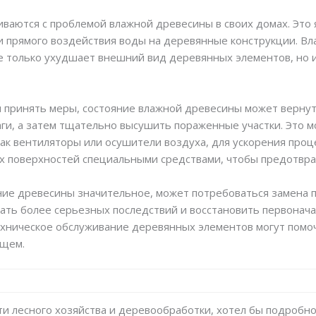
ваются с проблемой влажной древесины в своих домах. Это 
 прямого воздействия воды на деревянные конструкции. Вл
не только ухудшает внешний вид деревянных элементов, но 
 принять меры, состояние влажной древесины может вернут
аги, а затем тщательно высушить пораженные участки. Это 
как вентиляторы или осушители воздуха, для ускорения проц
 поверхностей специальными средствами, чтобы предотврат
ние древесины значительное, может потребоваться замена п
ать более серьезных последствий и восстановить первонач
техническое обслуживание деревянных элементов могут пом
ущем.
сти лесного хозяйства и деревообработки, хотел бы подробн