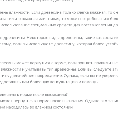
ень влажности. Если древесина только слегка влажная, то о
сина сильно влажная или гнилая, то может потребоваться бо
 использование специальных средств для восстановления д
п древесины. Некоторые виды древесины, такие как сосна ил
оэтому, если вы используете древесину, которая более устой
ревесины может вернуться к норме, если принять правильны
 влажности и учитывать тип древесины. Если вы следуете э
тить дальнейшее повреждение. Однако, если вы не уверены 
редоставить вам болееную консультацию и помощь.
ревесины к норме после высыхания?
 может вернуться к норме после высыхания. Однако это зави
ина находилась во влажном состоянии.