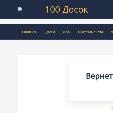
Перейти
100 Досок
к
содержимому
Главная
Доски
Дом
Инструменты
Л
Вернет
О