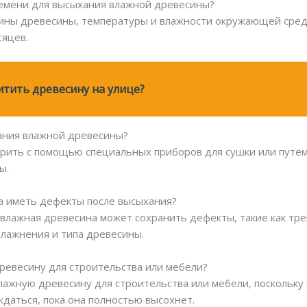
ремени для высыхания влажной древесины?
щины древесины, температуры и влажности окружающей сред
сяцев.
тить древесину на улице?
хания влажной древесины?
орить с помощью специальных приборов для сушки или путе
ы.
да иметь дефекты после высыхания?
ях влажная древесина может сохранить дефекты, такие как т
влажнения и типа древесины.
ревесину для строительства или мебели?
лажную древесину для строительства или мебели, поскольку 
аться, пока она полностью высохнет.