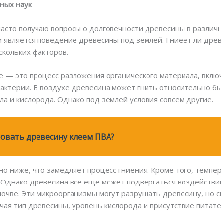
сных наук
я часто получаю вопросы о долговечности древесины в разли
 является поведение древесины под землей. Гниеет ли древ
ескольких факторов.
ие — это процесс разложения органического материала, вклю
бактерии. В воздухе древесина может гнить относительно бы
ла и кислорода. Однако под землей условия совсем другие.
овать древесину клеем ПВА?
о ниже, что замедляет процесс гниения. Кроме того, темпер
 Однако древесина все еще может подвергаться воздействию
почве. Эти микроорганизмы могут разрушать древесину, но с
ючая тип древесины, уровень кислорода и присутствие питат