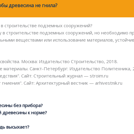
обы древесина не гнила?
у в строительстве подземных сооружений?
у в строительстве подземных сооружений, но необходимо п
альными веществами или использование материалов, устойчив
свойства. Москва: Издательство Строительство, 2018.
е материалы. Санкт-Петербург: Издательство Политехника, 
едствия". Сайт: Строительный журнал — stroim.ru
ниения". Сайт: Архитектурный вестник — arhivestnik.ru
есины без прибора?
й древесины к норме?
дь высыхает?