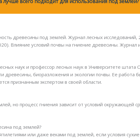
а лучше всего подходит для использования под землей?
чность древесины под землей. Журнал лесных исследований, 24
(2020). Влияние условий почвы на гниение древесины. Журнал 
есных наук и профессор лесных наук в Университете штата
ти древесины, биоразложения и экологии почвы. Ее работа 
ется признанным экспертом в своей области.
емлей, но процесс гниения зависит от условий окружающей с
есина под землей?
тилетиями или даже веками под землей, если условия сухие 