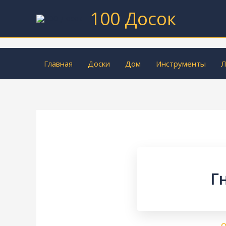
Перейти
100 Досок
к
содержимому
Главная
Доски
Дом
Инструменты
Л
Г
О