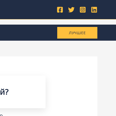
ЛУЧШЕЕ
й?
КО