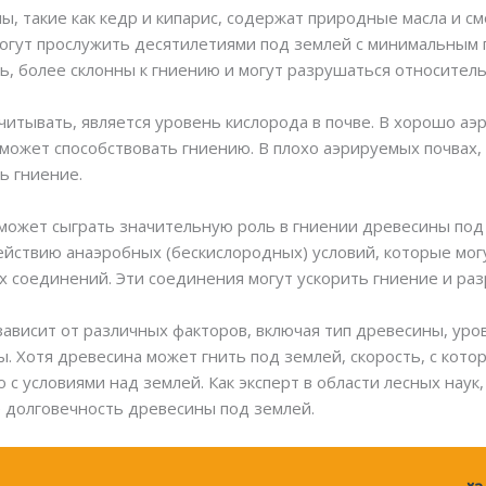
, такие как кедр и кипарис, содержат природные масла и с
могут прослужить десятилетиями под землей с минимальным 
ль, более склонны к гниению и могут разрушаться относител
итывать, является уровень кислорода в почве. В хорошо аэр
может способствовать гниению. В плохо аэрируемых почвах, 
ь гниение.
 может сыграть значительную роль в гниении древесины по
йствию анаэробных (бескислородных) условий, которые мог
 соединений. Эти соединения могут ускорить гниение и ра
 зависит от различных факторов, включая тип древесины, уро
. Хотя древесина может гнить под землей, скорость, с кото
с условиями над землей. Как эксперт в области лесных наук
е долговечность древесины под землей.