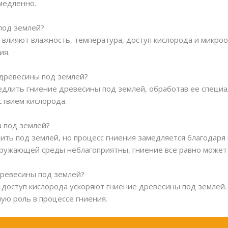
медленно.
 под землей?
 влияют влажность, температура, доступ кислорода и микро
ия.
 древесины под землей?
едлить гниение древесины под землей, обработав ее специ
ствием кислорода.
а под землей?
ить под землей, но процесс гниения замедляется благодар
окружающей среды неблагоприятны, гниение все равно может
древесины под землей?
и доступ кислорода ускоряют гниение древесины под землей.
ую роль в процессе гниения.