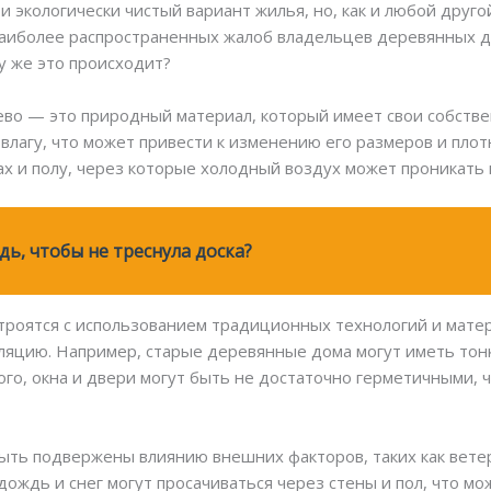
экологически чистый вариант жилья, но, как и любой друго
наиболее распространенных жалоб владельцев деревянных д
у же это происходит?
ево — это природный материал, который имеет свои собстве
влагу, что может привести к изменению его размеров и плот
х и полу, через которые холодный воздух может проникать
дь, чтобы не треснула доска?
троятся с использованием традиционных технологий и матер
яцию. Например, старые деревянные дома могут иметь тонк
ого, окна и двери могут быть не достаточно герметичными, 
ыть подвержены влиянию внешних факторов, таких как ветер
ождь и снег могут просачиваться через стены и пол, что м