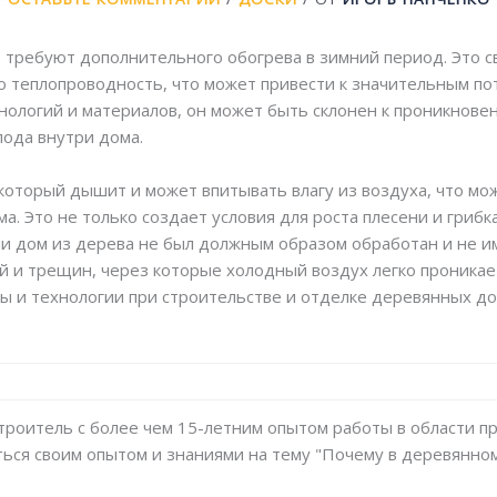
требуют дополнительного обогрева в зимний период. Это св
 теплопроводность, что может привести к значительным пот
нологий и материалов, он может быть склонен к проникновен
ода внутри дома.
оторый дышит и может впитывать влагу из воздуха, что мо
ма. Это не только создает условия для роста плесени и гриб
ли дом из дерева не был должным образом обработан и не и
 и трещин, через которые холодный воздух легко проникае
ы и технологии при строительстве и отделке деревянных д
троитель с более чем 15-летним опытом работы в области п
ься своим опытом и знаниями на тему "Почему в деревянном