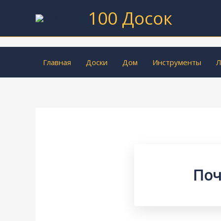
Перейти
100 Досок
к
содержимому
Главная
Доски
Дом
Инструменты
Л
Поч