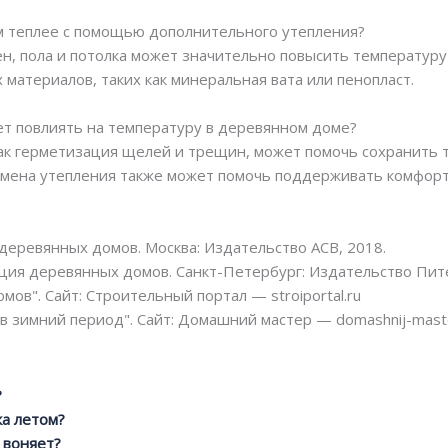
м теплее с помощью дополнительного утепления?
ен, пола и потолка может значительно повысить температуру
материалов, таких как минеральная вата или пенопласт.
ет повлиять на температуру в деревянном доме?
как герметизация щелей и трещин, может помочь сохранить 
замена утепления также может помочь поддерживать комфор
деревянных домов. Москва: Издательство АСВ, 2018.
ция деревянных домов. Санкт-Петербург: Издательство Пите
ов". Сайт: Строительный портал — stroiportal.ru
 зимний период". Сайт: Домашний мастер — domashnij-maste
?
ка летом?
 воняет?