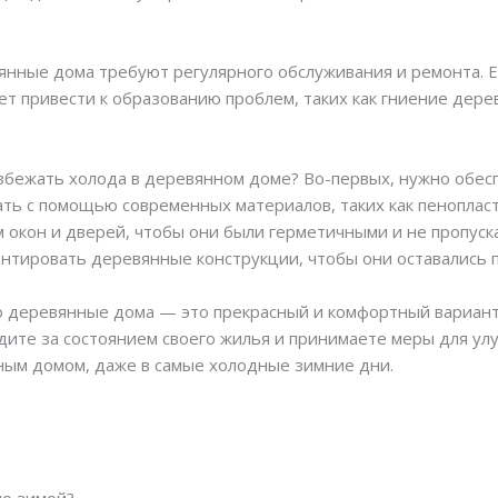
янные дома требуют регулярного обслуживания и ремонта. Е
ет привести к образованию проблем, таких как гниение дер
 избежать холода в деревянном доме? Во-первых, нужно об
лать с помощью современных материалов, таких как пенопласт
м окон и дверей, чтобы они были герметичными и не пропуск
онтировать деревянные конструкции, чтобы они оставались 
что деревянные дома — это прекрасный и комфортный вариант
едите за состоянием своего жилья и принимаете меры для ул
ным домом, даже в самые холодные зимние дни.