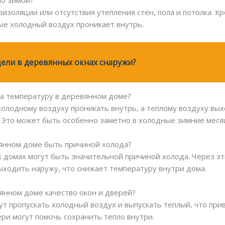
но зимой?
оизоляции или отсутствия утепления стен, пола и потолка. К
ые холодный воздух проникает внутрь.
ели в деревянных окнах снаружи?
 на температуру в деревянном доме?
холодному воздуху проникать внутрь, а теплому воздуху вых
 Это может быть особенно заметно в холодные зимние меся
вянном доме быть причиной холода?
 домах могут быть значительной причиной холода. Через э
выходить наружу, что снижает температуру внутри дома.
вянном доме качество окон и дверей?
гут пропускать холодный воздух и выпускать теплый, что п
ри могут помочь сохранить тепло внутри.