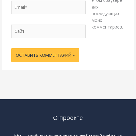
этом браузере
Email*
для
последующих
моих
комментариев.
Сайт
О проекте
Мы — сообщество экспертов и любителей работы с