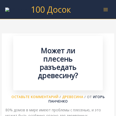
Перейти
100 Досок
к
содержимому
Может ли
плесень
разъедать
древесину?
ОСТАВЬТЕ КОММЕНТАРИЙ
/
ДРЕВЕСИНА
/ ОТ
ИГОРЬ
ПАНЧЕНКО
80% домов в мире имеют проблемы с плесенью, и это
может быть особенно опасно для деревянных