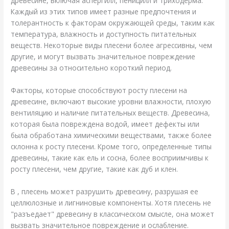
древесине, включая аспергилл, пеницилл и триходерма.
Каждый из этих типов имеет разные предпочтения и
толерантность к факторам окружающей среды, таким как
температура, влажность и доступность питательных
веществ. Некоторые виды плесени более агрессивны, чем
другие, и могут вызвать значительное повреждение
древесины за относительно короткий период.
Факторы, которые способствуют росту плесени на
древесине, включают высокие уровни влажности, плохую
вентиляцию и наличие питательных веществ. Древесина,
которая была повреждена водой, имеет дефекты или
была обработана химическими веществами, также более
склонна к росту плесени. Кроме того, определенные типы
древесины, такие как ель и сосна, более восприимчивы к
росту плесени, чем другие, такие как дуб и клен.
В , плесень может разрушить древесину, разрушая ее
целлюлозные и лигниновые компоненты. Хотя плесень не
"разъедает" древесину в классическом смысле, она может
вызвать значительное повреждение и ослабление.