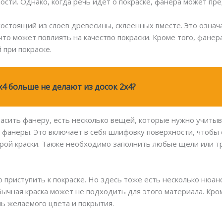
ости. Однако, когда речь идет о покраске, фанера может п
состоящий из слоев древесины, склеенных вместе. Это озна
что может повлиять на качество покраски. Кроме того, фане
 при покраске.
x4 больше не делают из досок 2x4?
красить фанеру, есть несколько вещей, которые нужно учиты
фанеры. Это включает в себя шлифовку поверхности, чтобы с
арой краски. Также необходимо заполнить любые щели или 
 приступить к покраске. Но здесь тоже есть несколько нюан
бычная краска может не подходить для этого материала. Кро
чь желаемого цвета и покрытия.