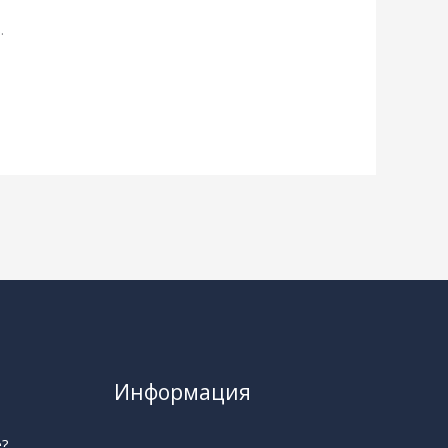
.
Информация
е?