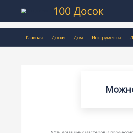
Перейти
100 Досок
к
содержимому
Главная
Доски
Дом
Инструменты
Л
Можно
80% домашних мастеров и профессион