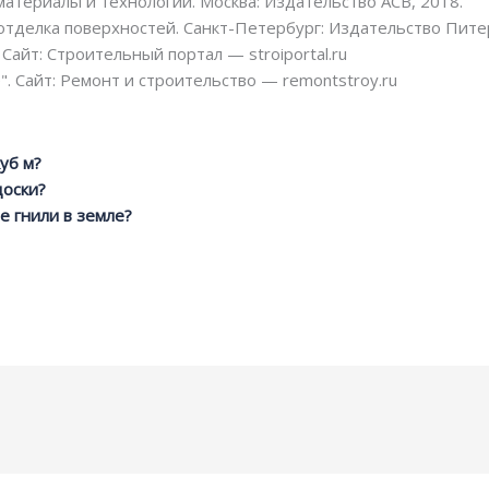
атериалы и технологии. Москва: Издательство АСВ, 2018.
отделка поверхностей. Санкт-Петербург: Издательство Питер
Сайт: Строительный портал — stroiportal.ru
". Сайт: Ремонт и строительство — remontstroy.ru
куб м?
доски?
е гнили в земле?