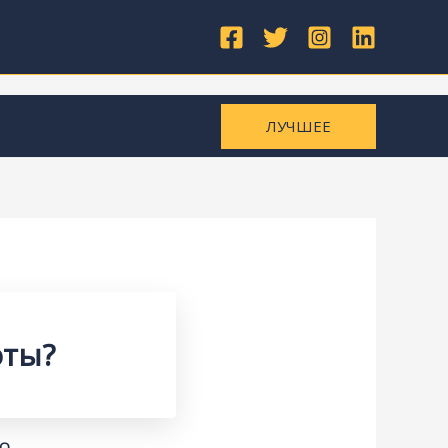
ЛУЧШЕЕ
оты?
КО