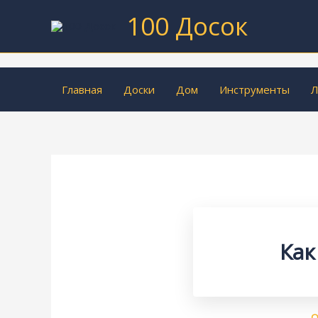
Перейти
100 Досок
к
содержимому
Главная
Доски
Дом
Инструменты
Л
Как
О