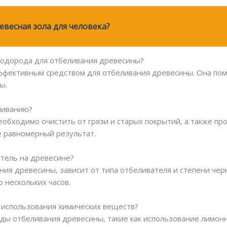
евесная зола для человека?
водорода для отбеливания древесины?
эффективным средством для отбеливания древесины. Она по
ы.
еливанию?
обходимо очистить от грязи и старых покрытий, а также пр
е равномерный результат.
атель на древесине?
ния древесины, зависит от типа отбеливателя и степени че
 нескольких часов.
 использования химических веществ?
ды отбеливания древесины, такие как использование лимонно