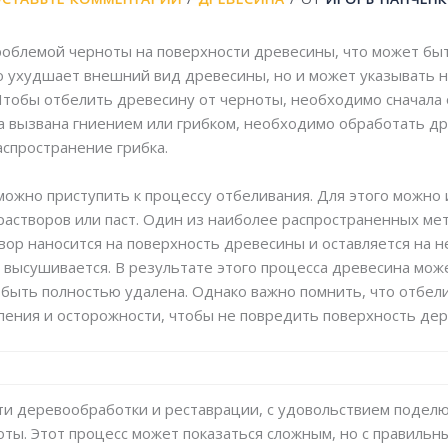
роблемой черноты на поверхности древесины, что может быт
о ухудшает внешний вид древесины, но и может указывать 
Чтобы отбелить древесину от черноты, необходимо сначала
та вызвана гниением или грибком, необходимо обработать д
спространение грибка.
ожно приступить к процессу отбеливания. Для этого можно
астворов или паст. Один из наиболее распространенных ме
вор наносится на поверхность древесины и оставляется на н
высушивается. В результате этого процесса древесина мож
 быть полностью удалена. Однако важно помнить, что отбе
ения и осторожности, чтобы не повредить поверхность дер
сти деревообработки и реставрации, с удовольствием поделю
ноты. Этот процесс может показаться сложным, но с правиль