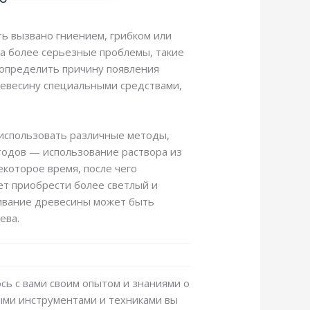
ь вызвано гниением, грибком или
на более серьезные проблемы, такие
 определить причину появления
ревесину специальными средствами,
 использовать различные методы,
тодов — использование раствора из
екоторое время, после чего
ет приобрести более светлый и
ливание древесины может быть
ева.
сь с вами своим опытом и знаниями о
ными инструментами и техниками вы