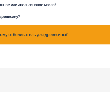
онное или апельсиновое масло?
древесину?
мому отбеливатель для древесины?