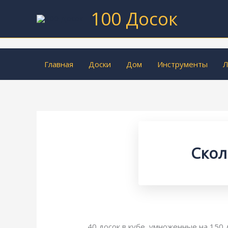
Перейти
100 Досок
к
содержимому
Главная
Доски
Дом
Инструменты
Л
Скол
40 досок в кубе, умноженные на 150 