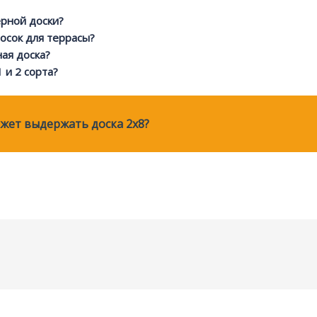
рной доски?
осок для террасы?
ая доска?
 и 2 сорта?
жет выдержать доска 2x8?