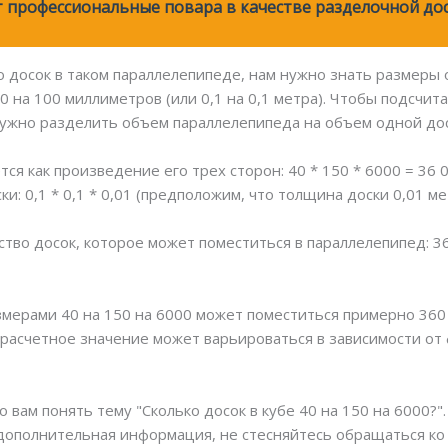
 профессиональные повара в качестве разделочной до
о досок в таком параллелепипеде, нам нужно знать размеры
 на 100 миллиметров (или 0,1 на 0,1 метра). Чтобы подсчита
нужно разделить объем параллелепипеда на объем одной дос
я как произведение его трех сторон: 40 * 150 * 6000 = 36 
: 0,1 * 0,1 * 0,01 (предположим, что толщина доски 0,01 ме
во досок, которое может поместиться в параллелепипед: 36 
змерами 40 на 150 на 6000 может поместиться примерно 360
 расчетное значение может варьироваться в зависимости от 
вам понять тему "Сколько досок в кубе 40 на 150 на 6000?". 
дополнительная информация, не стесняйтесь обращаться ко 