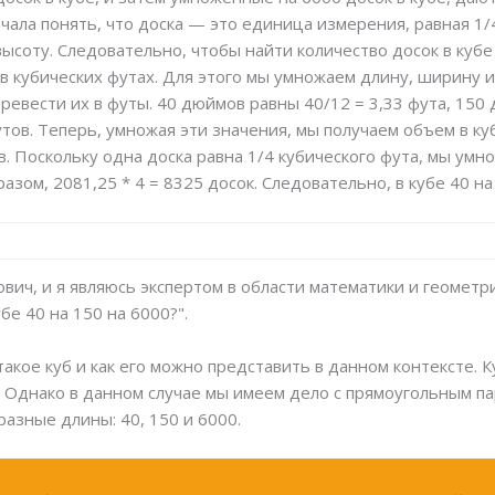
чала понять, что доска — это единица измерения, равная 1/
ысоту. Следовательно, чтобы найти количество досок в кубе
 в кубических футах. Для этого мы умножаем длину, ширину 
ревести их в футы. 40 дюймов равны 40/12 = 3,33 фута, 150 
ов. Теперь, умножая эти значения, мы получаем объем в куб
ов. Поскольку одна доска равна 1/4 кубического фута, мы ум
азом, 2081,25 * 4 = 8325 досок. Следовательно, в кубе 40 н
вич, и я являюсь экспертом в области математики и геометр
бе 40 на 150 на 6000?".
такое куб и как его можно представить в данном контексте. 
. Однако в данном случае мы имеем дело с прямоугольным п
разные длины: 40, 150 и 6000.