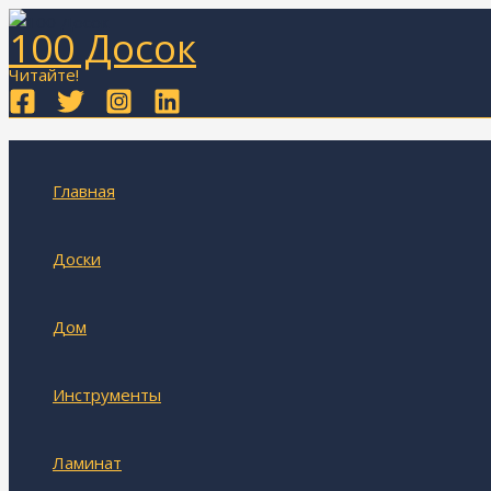
Перейти
100 Досок
к
содержимому
Читайте!
Главная
Доски
Дом
Инструменты
Ламинат