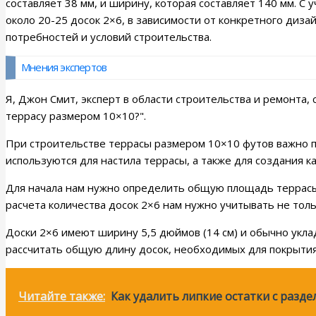
составляет 38 мм, и ширину, которая составляет 140 мм. С
около 20-25 досок 2×6, в зависимости от конкретного диза
потребностей и условий строительства.
Мнения экспертов
Я, Джон Смит, эксперт в области строительства и ремонта,
террасу размером 10×10?".
При строительстве террасы размером 10×10 футов важно п
используются для настила террасы, а также для создания к
Для начала нам нужно определить общую площадь террасы.
расчета количества досок 2×6 нам нужно учитывать не толь
Доски 2×6 имеют ширину 5,5 дюймов (14 см) и обычно укла
рассчитать общую длину досок, необходимых для покрыти
Читайте также:
Как удалить липкие остатки с разде