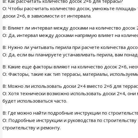
В: Как рассчитать количество досок 2×6 для террасы?
О: Чтобы рассчитать количество досок, умножьте площадь 
доски 2×6, в зависимости от интервала.
В: Влияет ли интервал между досками на количество досок 
О: Да, интервал между досками напрямую влияет на количе
В: Нужно ли учитывать перила при расчете количества досо
О: Да, если вы планируете устанавливать перила, вам пона
В: Какие еще факторы влияют на количество досок 2×6, не
О: Факторы, такие как тип террасы, материалы, используем
В: Можно ли использовать доски 2×4 вместо 2×6 для терра
О: Хотя технически возможно использовать доски 2×4, они
будет использоваться часто.
В: Где можно найти подробные инструкции по строительств
О: Подробные инструкции и руководства по строительству 
строительству и ремонту.