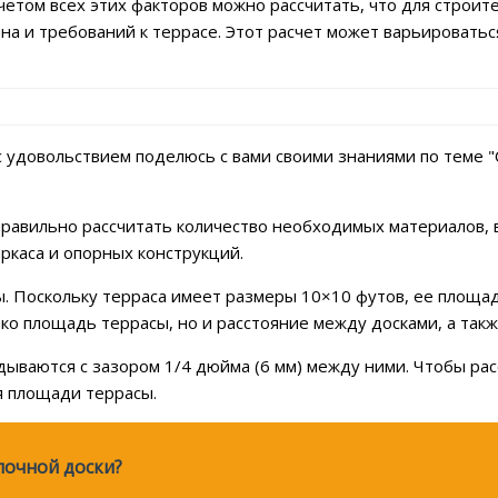
 учетом всех этих факторов можно рассчитать, что для стро
йна и требований к террасе. Этот расчет может варьировать
 с удовольствием поделюсь с вами своими знаниями по теме 
равильно рассчитать количество необходимых материалов, в
аркаса и опорных конструкций.
 Поскольку терраса имеет размеры 10×10 футов, ее площад
ко площадь террасы, но и расстояние между досками, а такж
дываются с зазором 1/4 дюйма (6 мм) между ними. Чтобы рас
я площади террасы.
лочной доски?