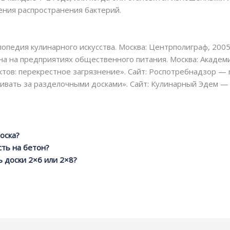
ния распространения бактерий.
опедия кулинарного искусства. Москва: Центрполиграф, 2005
ена на предприятиях общественного питания. Москва: Академи
ов: перекрестное загрязнение». Сайт: Роспотребнадзор — r
ивать за разделочными досками». Сайт: Кулинарный Эдем — c
оска?
сть на бетон?
 доски 2×6 или 2×8?