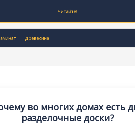
Читайте!
аминат
Древесина
очему во многих домах есть д
разделочные доски?