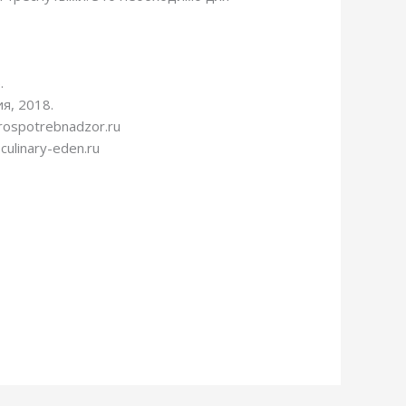
.
я, 2018.
ospotrebnadzor.ru
ulinary-eden.ru