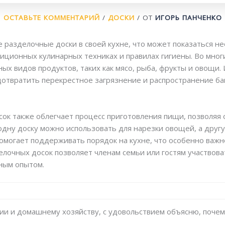
ОСТАВЬТЕ КОММЕНТАРИЙ
/
ДОСКИ
/ ОТ
ИГОРЬ ПАНЧЕНКО
разделочные доски в своей кухне, что может показаться н
адиционных кулинарных техниках и правилах гигиены. Во мно
ых видов продуктов, таких как мясо, рыба, фрукты и овощи
дотвратить перекрестное загрязнение и распространение ба
сок также облегчает процесс приготовления пищи, позволяя
одну доску можно использовать для нарезки овощей, а друг
 помогает поддерживать порядок на кухне, что особенно важ
елочных досок позволяет членам семьи или гостям участвов
ным опытом.
арии и домашнему хозяйству, с удовольствием объясню, поче