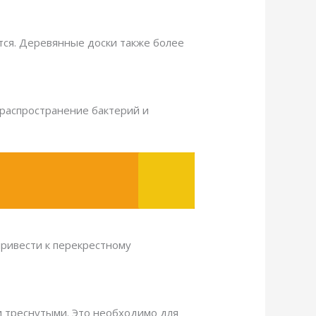
ются. Деревянные доски также более
 распространение бактерий и
привести к перекрестному
и треснутыми. Это необходимо для