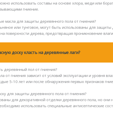
можно использовать составы на основе хлора, меди или бора
ызывающими гниение.
ые масла для защиты деревянного пола от гниения?
 льняное или тунговое, могут быть использованы для защиты
на поверхности дерева, предотвращая проникновение влаги
сную доску класть на деревянные лаги?
ть деревянный пол от гниения?
ола от гниения зависит от условий эксплуатации и уровня в
дые 5-10 лет или после обнаружения первых признаков гние
аску для защиты деревянного пола от гниения?
ьзованы для декоративной отделки деревянного пола, но он
необходимо использовать специальные антисептические сост