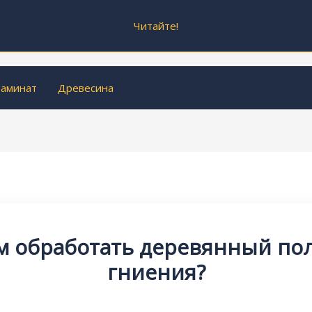
Читайте!
аминат
Древесина
м обработать деревянный пол
гниения?