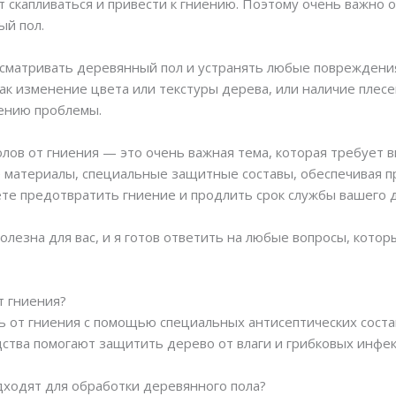
т скапливаться и привести к гниению. Поэтому очень важно
ый пол.
осматривать деревянный пол и устранять любые повреждения
как изменение цвета или текстуры дерева, или наличие плес
ению проблемы.
лов от гниения — это очень важная тема, которая требует в
 материалы, специальные защитные составы, обеспечивая п
те предотвратить гниение и продлить срок службы вашего д
лезна для вас, и я готов ответить на любые вопросы, которы
т гниения?
 от гниения с помощью специальных антисептических состав
дства помогают защитить дерево от влаги и грибковых инфе
одходят для обработки деревянного пола?