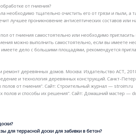
 обработке от гниения?
ла необходимо тщательно очистить его от грязи и пыли, а т
ечит лучшее проникновение антисептических составов или н
пол от гниения самостоятельно или необходимо пригласить
ниения можно выполнить самостоятельно, если вы имеете не
ли имеете дело с большими площадями, рекомендуется пригл
и ремонт деревянных домов. Москва: Издательство АСТ, 201
едение и технология деревянных конструкций. Санкт-Петерб
полов от гниения". Сайт: Строительный журнал — stroim.ru
 полов и способы их решения". Сайт: Домашний мастер — do
доски?
зы для террасной доски для забивки в бетон?