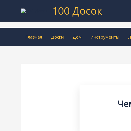
Перейти
100 Досок
к
содержимому
Главная
Доски
Дом
Инструменты
Л
Че