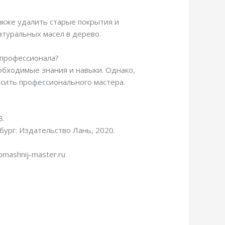
акже удалить старые покрытия и
атуральных масел в дерево.
 профессионала?
обходимые знания и навыки. Однако,
асить профессионального мастера.
8.
ург: Издательство Лань, 2020.
mashnij-master.ru