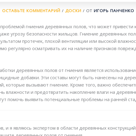
ОСТАВЬТЕ КОММЕНТАРИЙ
/
ДОСКИ
/ ОТ
ИГОРЬ ПАНЧЕНКО
проблемой гниения деревянных полов, что может привести 
даже угрозу безопасности жильцов. Гниение деревянных пол
ультатом протечек, плохой вентиляции или высокой влажно
мо регулярно осматривать их на наличие признаков повреж
ботки деревянных полов от гниения является использовани
ицидные добавки. Эти составы могут быть нанесены на дере
ий, которые вызывают гниение. Кроме того, важно обеспеч
 влажности и предотвратить накопление влаги на деревянн
гут помочь выявить потенциальные проблемы на ранней ста
в, и я являюсь экспертом в области деревянных конструкций
ащите деревянных полов от гниения.