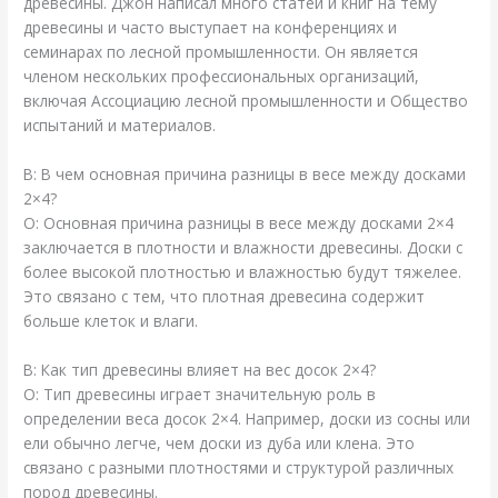
древесины. Джон написал много статей и книг на тему
древесины и часто выступает на конференциях и
семинарах по лесной промышленности. Он является
членом нескольких профессиональных организаций,
включая Ассоциацию лесной промышленности и Общество
испытаний и материалов.
В: В чем основная причина разницы в весе между досками
2×4?
О: Основная причина разницы в весе между досками 2×4
заключается в плотности и влажности древесины. Доски с
более высокой плотностью и влажностью будут тяжелее.
Это связано с тем, что плотная древесина содержит
больше клеток и влаги.
В: Как тип древесины влияет на вес досок 2×4?
О: Тип древесины играет значительную роль в
определении веса досок 2×4. Например, доски из сосны или
ели обычно легче, чем доски из дуба или клена. Это
связано с разными плотностями и структурой различных
пород древесины.