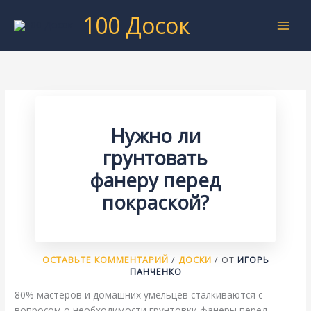
Перейти
100 Досок
к
содержимому
Нужно ли
грунтовать
фанеру перед
покраской?
ОСТАВЬТЕ КОММЕНТАРИЙ
/
ДОСКИ
/ ОТ
ИГОРЬ
ПАНЧЕНКО
80% мастеров и домашних умельцев сталкиваются с
вопросом о необходимости грунтовки фанеры перед