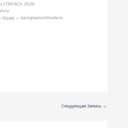
о СПбГАСУ, 2020.
m.ru
 труда — bezopasnosttruda.ru
Следующая Запись
→