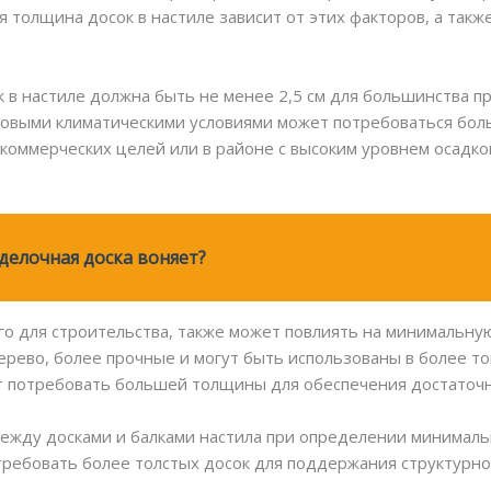
толщина досок в настиле зависит от этих факторов, а также
 в настиле должна быть не менее 2,5 см для большинства п
уровыми климатическими условиями может потребоваться бол
 коммерческих целей или в районе с высоким уровнем осадко
делочная доска воняет?
ого для строительства, также может повлиять на минимальн
дерево, более прочные и могут быть использованы в более то
огут потребовать большей толщины для обеспечения достаточ
между досками и балками настила при определении минимал
ребовать более толстых досок для поддержания структурно