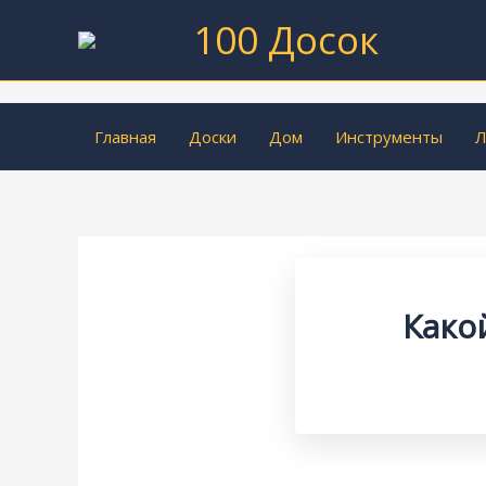
Перейти
100 Досок
к
содержимому
Главная
Доски
Дом
Инструменты
Л
Како