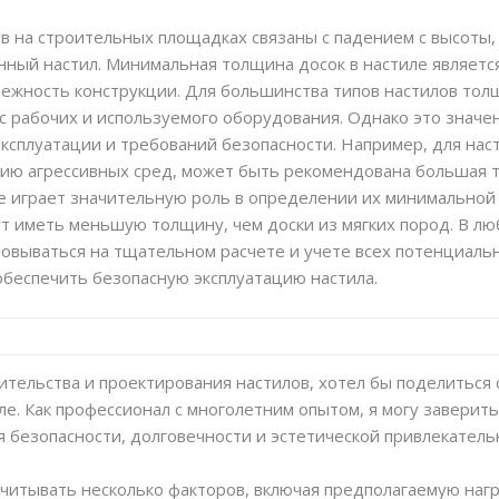
в на строительных площадках связаны с падением с высоты,
ный настил. Минимальная толщина досок в настиле являетс
ежность конструкции. Для большинства типов настилов тол
 рабочих и используемого оборудования. Однако это значе
эксплуатации и требований безопасности. Например, для на
ю агрессивных сред, может быть рекомендована большая то
же играет значительную роль в определении их минимальной
т иметь меньшую толщину, чем доски из мягких пород. В л
овываться на тщательном расчете и учете всех потенциальн
обеспечить безопасную эксплуатацию настила.
оительства и проектирования настилов, хотел бы поделиться
е. Как профессионал с многолетним опытом, я могу заверит
безопасности, долговечности и эстетической привлекательн
читывать несколько факторов, включая предполагаемую нагру