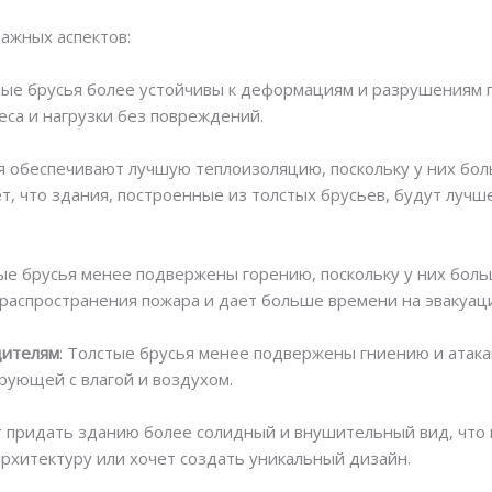
важных аспектов:
тые брусья более устойчивы к деформациям и разрушениям п
са и нагрузки без повреждений.
ья обеспечивают лучшую теплоизоляцию, поскольку у них бо
т, что здания, построенные из толстых брусьев, будут лучш
тые брусья менее подвержены горению, поскольку у них бол
к распространения пожара и дает больше времени на эвакуац
дителям
: Толстые брусья менее подвержены гниению и атака
рующей с влагой и воздухом.
ут придать зданию более солидный и внушительный вид, чт
рхитектуру или хочет создать уникальный дизайн.