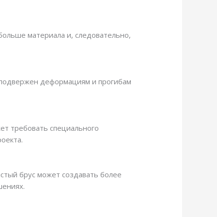
 больше материала и, следовательно,
е подвержен деформациям и прогибам
жет требовать специального
оекта.
лстый брус может создавать более
шениях.