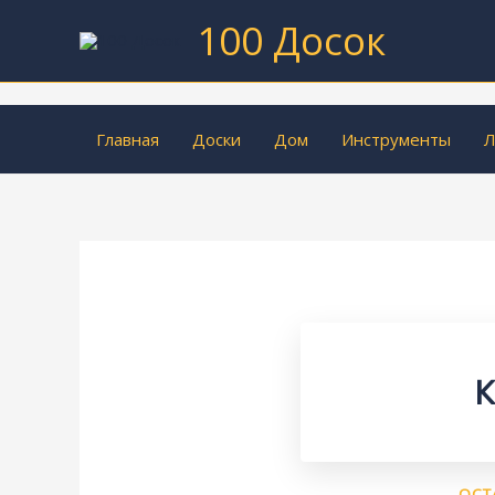
Перейти
100 Досок
к
содержимому
Главная
Доски
Дом
Инструменты
Л
К
ОСТ