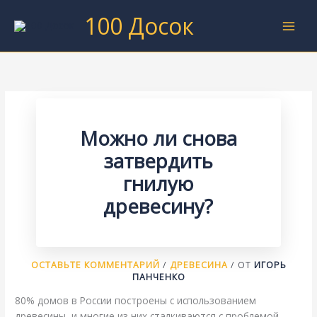
Перейти
100 Досок
к
содержимому
Можно ли снова
затвердить
гнилую
древесину?
ОСТАВЬТЕ КОММЕНТАРИЙ
/
ДРЕВЕСИНА
/ ОТ
ИГОРЬ
ПАНЧЕНКО
80% домов в России построены с использованием
древесины, и многие из них сталкиваются с проблемой