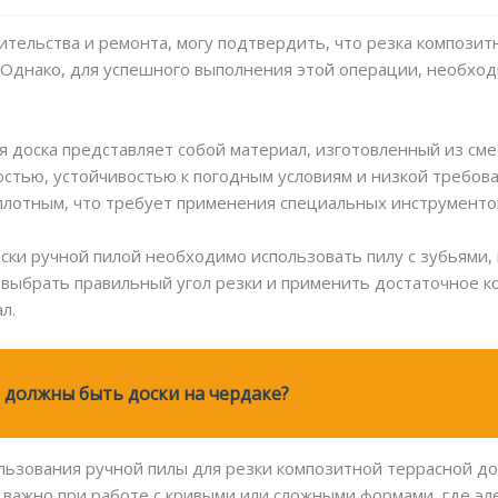
оительства и ремонта, могу подтвердить, что резка компози
 Однако, для успешного выполнения этой операции, необхо
я доска представляет собой материал, изготовленный из сме
стью, устойчивостью к погодным условиям и низкой требоват
лотным, что требует применения специальных инструментов
ски ручной пилой необходимо использовать пилу с зубьями,
выбрать правильный угол резки и применить достаточное ко
л.
должны быть доски на чердаке?
ьзования ручной пилы для резки композитной террасной до
 важно при работе с кривыми или сложными формами, где э