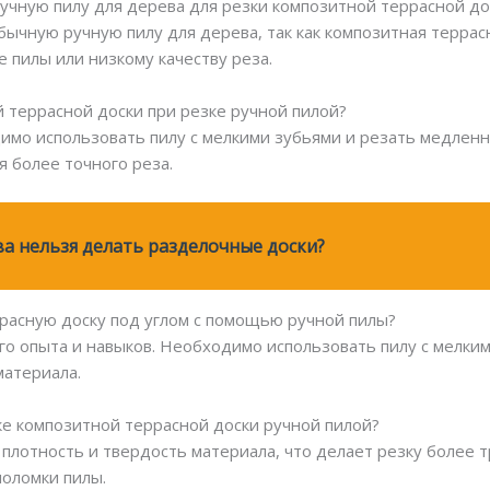
учную пилу для дерева для резки композитной террасной до
бычную ручную пилу для дерева, так как композитная террас
е пилы или низкому качеству реза.
й террасной доски при резке ручной пилой?
имо использовать пилу с мелкими зубьями и резать медленн
я более точного реза.
ва нельзя делать разделочные доски?
расную доску под углом с помощью ручной пилы?
его опыта и навыков. Необходимо использовать пилу с мелки
материала.
зке композитной террасной доски ручной пилой?
 плотность и твердость материала, что делает резку более 
поломки пилы.