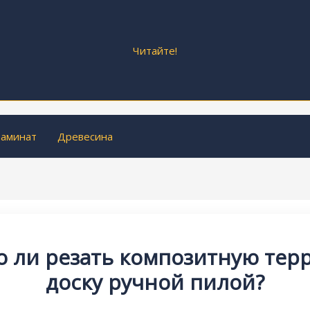
Читайте!
аминат
Древесина
 ли резать композитную тер
доску ручной пилой?