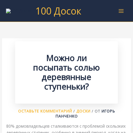
Перейти
100 Досок
к
содержимому
Можно ли
посыпать солью
деревянные
ступеньки?
ОСТАВЬТЕ КОММЕНТАРИЙ
/
ДОСКИ
/ ОТ
ИГОРЬ
ПАНЧЕНКО
80% домовладельцев сталкиваются с проблемой скользких
деревянных ступенек, особенно в зимний период, когда на