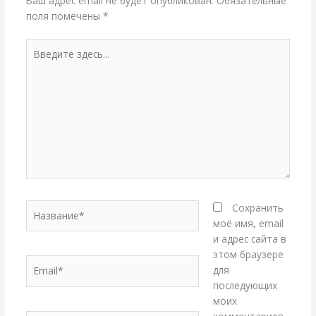
Ваш адрес email не будет опубликован.
Обязательные
поля помечены
*
Введите
здесь...
Название*
Сохранить
моё имя, email
и адрес сайта в
этом браузере
Email*
для
последующих
моих