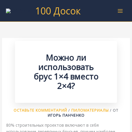
Перейти
100 Досок
к
содержимому
Можно ли
использовать
брус 1×4 вместо
2×4?
ОСТАВЬТЕ КОММЕНТАРИЙ
/
ПИЛОМАТЕРИАЛЫ
/ ОТ
ИГОРЬ ПАНЧЕНКО
80% строительных проектов включают в себя
использование деревянных брусьев, причем наиболее