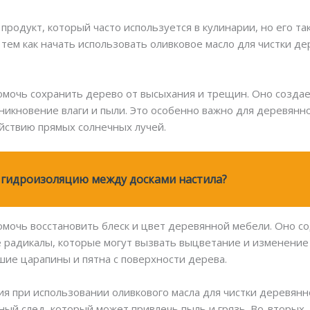
родукт, который часто используется в кулинарии, но его та
тем как начать использовать оливковое масло для чистки д
омочь сохранить дерево от высыхания и трещин. Оно созда
икновение влаги и пыли. Это особенно важно для деревянно
йствию прямых солнечных лучей.
 гидроизоляцию между досками настила?
омочь восстановить блеск и цвет деревянной мебели. Оно с
радикалы, которые могут вызвать выцветание и изменение 
ие царапины и пятна с поверхности дерева.
ия при использовании оливкового масла для чистки деревянн
ный след, который может привлечь пыль и грязь. Во-вторых,