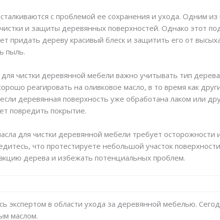
талкиваются с проблемой ее сохранения и ухода. Одним из
 чистки и защиты деревянных поверхностей. Однако этот под
ет придать дереву красивый блеск и защитить его от высыха
ь пыль.
 для чистки деревянной мебели важно учитывать тип дерева
 хорошо реагировать на оливковое масло, в то время как други
 если деревянная поверхность уже обработана лаком или др
ет повредить покрытие.
масла для чистки деревянной мебели требует осторожности и
едитесь, что протестируете небольшой участок поверхност
еакцию дерева и избежать потенциальных проблем.
сь экспертом в области ухода за деревянной мебелью. Сегод
ым маслом.