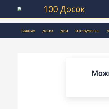
Перейти
100 Досок
к
содержимому
Главная
Доски
Дом
Инструменты
Л
Можн