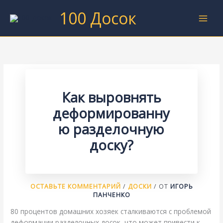
Перейти
100 Досок
к
содержимому
Как выровнять
деформированну
ю разделочную
доску?
ОСТАВЬТЕ КОММЕНТАРИЙ
/
ДОСКИ
/ ОТ
ИГОРЬ
ПАНЧЕНКО
80 процентов домашних хозяек сталкиваются с проблемой
деформации разделочных досок, что может привести к