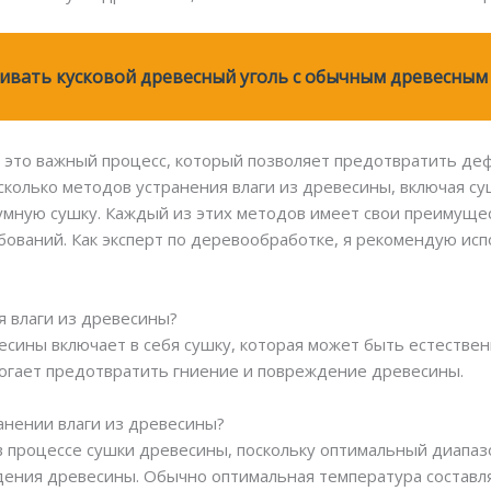
вать кусковой древесный уголь с обычным древесным 
— это важный процесс, который позволяет предотвратить д
колько методов устранения влаги из древесины, включая су
умную сушку. Каждый из этих методов имеет свои преимущес
ебований. Как эксперт по деревообработке, я рекомендую и
я влаги из древесины?
весины включает в себя сушку, которая может быть естестве
могает предотвратить гниение и повреждение древесины.
ранении влаги из древесины?
в процессе сушки древесины, поскольку оптимальный диапаз
дения древесины. Обычно оптимальная температура составля