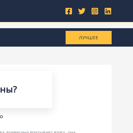
ЛУЧШЕЕ
ины?
КО
а древесина впитывает влагу, она