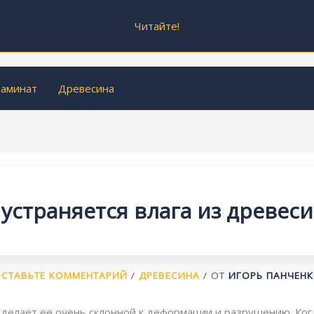
Читайте!
аминат
Древесина
 устраняется влага из древес
СТАВЬТЕ КОММЕНТАРИЙ
/
ДРЕВЕСИНА
/ ОТ
ИГОРЬ ПАНЧЕН
 делает ее очень склонной к деформации и разрушению. Когд