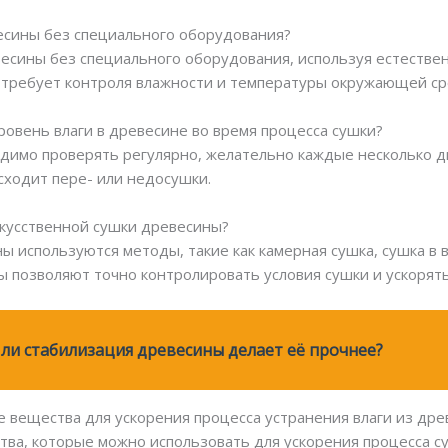
весины без специального оборудования?
евесины без специального оборудования, используя естестве
 требует контроля влажности и температуры окружающей ср
ровень влаги в древесине во время процесса сушки?
одимо проверять регулярно, желательно каждые несколько д
сходит пере- или недосушки.
скусственной сушки древесины?
ы используются методы, такие как камерная сушка, сушка в
ы позволяют точно контролировать условия сушки и ускорять
ли стабилизация древесины делает её прочнее?
е вещества для ускорения процесса устранения влаги из др
тва, которые можно использовать для ускорения процесса с