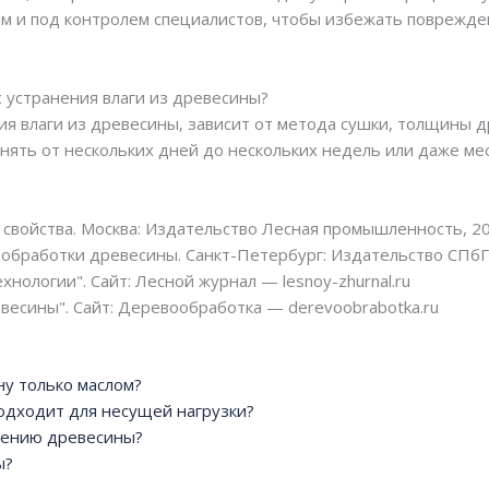
 и под контролем специалистов, чтобы избежать поврежде
с устранения влаги из древесины?
ия влаги из древесины, зависит от метода сушки, толщины 
нять от нескольких дней до нескольких недель или даже ме
 свойства. Москва: Издательство Лесная промышленность, 20
 обработки древесины. Санкт-Петербург: Издательство СПбГ
нологии". Сайт: Лесной журнал — lesnoy-zhurnal.ru
евесины". Сайт: Деревообработка — derevoobrabotka.ru
у только маслом?
подходит для несущей нагрузки?
иению древесины?
ы?