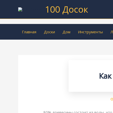
Перейти
100 Досок
к
содержимому
Главная
Доски
Дом
Инструменты
Л
Как
О
80% древесины состоит из воды, что