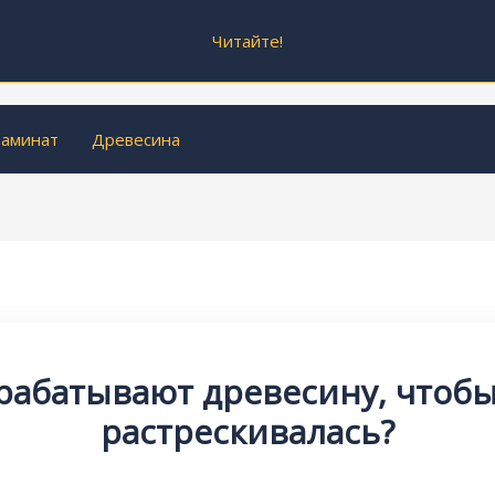
Читайте!
аминат
Древесина
рабатывают древесину, чтобы
растрескивалась?