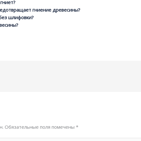
 гниет?
редотвращает гниение древесины?
без шлифовки?
евесины?
н.
Обязательные поля помечены
*