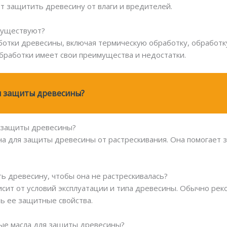
ют защитить древесину от влаги и вредителей.
существуют?
отки древесины, включая термическую обработку, обработку
бработки имеет свои преимущества и недостатки.
ы защиты древесины?
я защиты древесины?
на для защиты древесины от растрескивания. Она помогает 
ь древесину, чтобы она не растрескивалась?
исит от условий эксплуатации и типа древесины. Обычно ре
ь ее защитные свойства.
ные масла для защиты древесины?