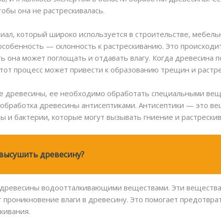
обы она не растрескивалась.
ал, который широко используется в строительстве, мебельн
собенность — склонность к растрескиванию. Это происходит 
ь она может поглощать и отдавать влагу. Когда древесина п
 Этот процесс может привести к образованию трещин и раст
е древесины, ее необходимо обработать специальными вещ
 обработка древесины антисептиками. Антисептики — это в
бы и бактерии, которые могут вызывать гниение и растрески
высушить древесину?
 древесины водоотталкивающими веществами. Эти вещества
 проникновение влаги в древесину. Это помогает предотвра
кивания.