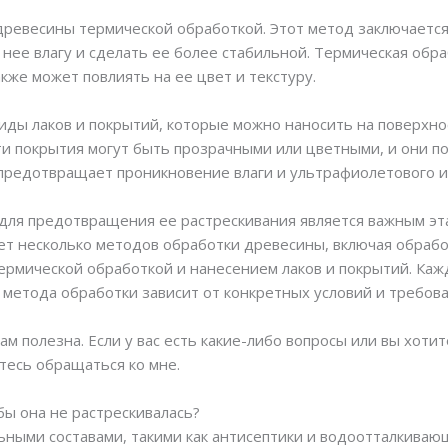
ревесины термической обработкой. Этот метод заключается
з нее влагу и сделать ее более стабильной. Термическая об
кже может повлиять на ее цвет и текстуру.
иды лаков и покрытий, которые можно наносить на поверхн
ти покрытия могут быть прозрачными или цветными, и они п
предотвращает проникновение влаги и ультрафиолетового и
для предотвращения ее растрескивания является важным эт
т несколько методов обработки древесины, включая обрабо
рмической обработкой и нанесением лаков и покрытий. Каж
 метода обработки зависит от конкретных условий и требова
м полезна. Если у вас есть какие-либо вопросы или вы хот
тесь обращаться ко мне.
бы она не растрескивалась?
ными составами, такими как антисептики и водоотталкиваю