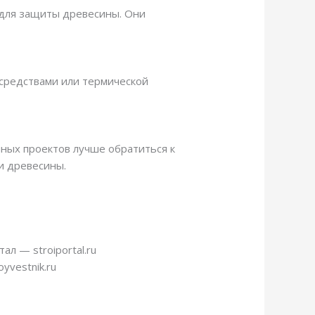
ы для защиты древесины. Они
средствами или термической
ных проектов лучше обратиться к
и древесины.
л — stroiportal.ru
yvestnik.ru