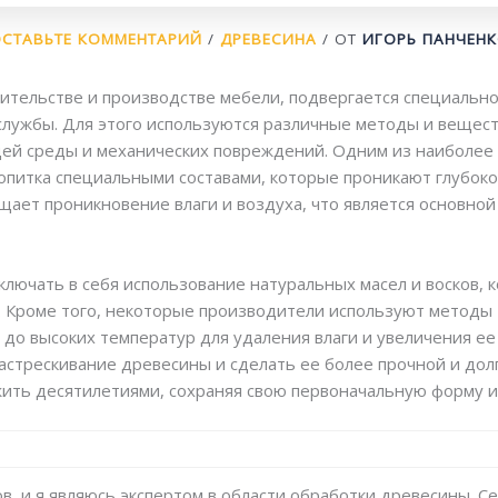
СТАВЬТЕ КОММЕНТАРИЙ
/
ДРЕВЕСИНА
/ ОТ
ИГОРЬ ПАНЧЕН
ительстве и производстве мебели, подвергается специальн
 службы. Для этого используются различные методы и вещес
ей среды и механических повреждений. Одним из наиболее
опитка специальными составами, которые проникают глубоко
щает проникновение влаги и воздуха, что является основно
лючать в себя использование натуральных масел и восков, 
. Кроме того, некоторые производители используют методы
до высоких температур для удаления влаги и увеличения ее 
стрескивание древесины и сделать ее более прочной и долг
ить десятилетиями, сохраняя свою первоначальную форму и 
в, и я являюсь экспертом в области обработки древесины. Се