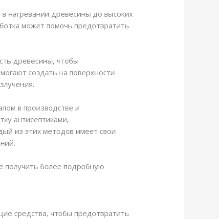
 в нагревании древесины до высоких
работка может помочь предотвратить
ость древесины, чтобы
омогают создать на поверхности
злучения.
апом в производстве и
тку антисептиками,
дый из этих методов имеет свои
ний.
ите получить более подробную
щие средства, чтобы предотвратить