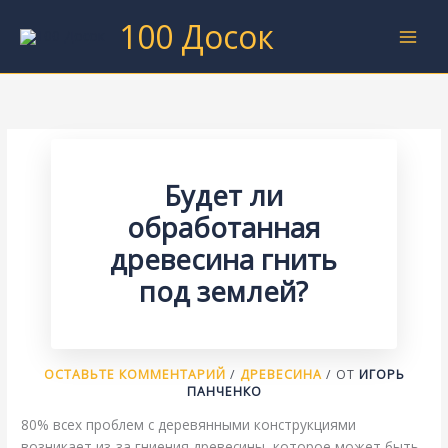
Перейти
100 Досок
к
содержимому
Будет ли
обработанная
древесина гнить
под землей?
ОСТАВЬТЕ КОММЕНТАРИЙ
/
ДРЕВЕСИНА
/ ОТ
ИГОРЬ
ПАНЧЕНКО
80% всех проблем с деревянными конструкциями
возникает из-за гниения древесины, которое может быть