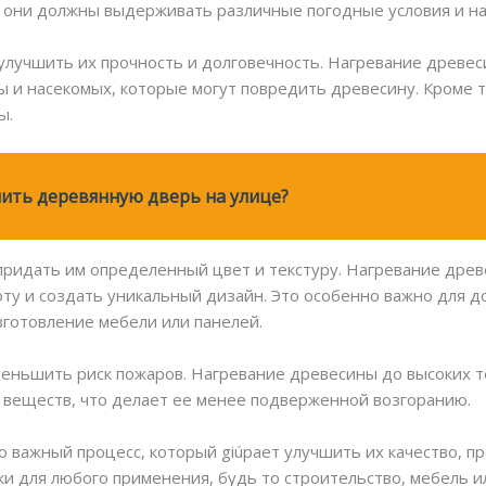
у они должны выдерживать различные погодные условия и на
 улучшить их прочность и долговечность. Нагревание древес
и насекомых, которые могут повредить древесину. Кроме т
ы.
ить деревянную дверь на улице?
 придать им определенный цвет и текстуру. Нагревание дре
оту и создать уникальный дизайн. Это особенно важно для д
зготовление мебели или панелей.
меньшить риск пожаров. Нагревание древесины до высоких 
веществ, что делает ее менее подверженной возгоранию.
 важный процесс, который giúpает улучшить их качество, пр
и для любого применения, будь то строительство, мебель и