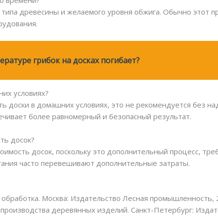
го времени?
т типа древесины и желаемого уровня обжига. Обычно этот п
рудования.
ературе грибок на досках погибает?
них условиях?
ть доски в домашних условиях, это не рекомендуется без н
чивает более равномерный и безопасный результат.
сть досок?
тоимость досок, поскольку это дополнительный процесс, т
гания часто перевешивают дополнительные затраты.
 обработка. Москва: Издательство Лесная промышленность, 
 производства деревянных изделий. Санкт-Петербург: Издат