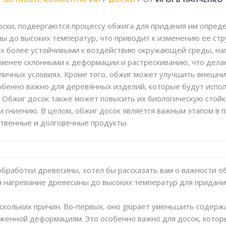
ски, подвергаются процессу обжига для придания им опреде
ы до высоких температур, что приводит к изменению ее стр
их более устойчивыми к воздействию окружающей среды, нап
 менее склонными к деформации и растрескиванию, что дела
личных условиях. Кроме того, обжиг может улучшить внешни
обенно важно для деревянных изделий, которые будут испол
 Обжиг досок также может повысить их биологическую стойк
и гниению. В целом, обжиг досок является важным этапом в
твенные и долговечные продукты.
 обработки древесины, хотел бы рассказать вам о важности 
бя нагревание древесины до высоких температур для придани
кольких причин. Во-первых, оно giúpает уменьшить содержа
женной деформациям. Это особенно важно для досок, котор