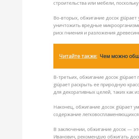
строительства или мебели, поскольк
Во-вторых, обжигание досок giúpает
уничтожить вредные микроорганизмы 
риск гниения и разложения древесин
Читайте также:
Чем можно обш
В-третьих, обжигание досок giúpает
giúpает раскрыть ее природную крас
для декоративных целей, таких как и
Наконец, обжигание досок giúpает у
содержание легковоспламеняющихся 
В заключении, обжигание досок — это
Иванович, рекомендую обжигать доск