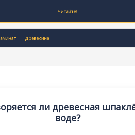
Читайте!
аминат
Древесина
воряется ли древесная шпаклё
воде?