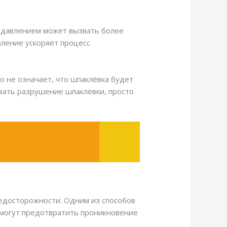
м давлением может вызвать более
вление ускоряет процесс
о не означает, что шпаклёвка будет
звать разрушение шпаклёвки, просто
едосторожности. Одним из способов
 могут предотвратить проникновение