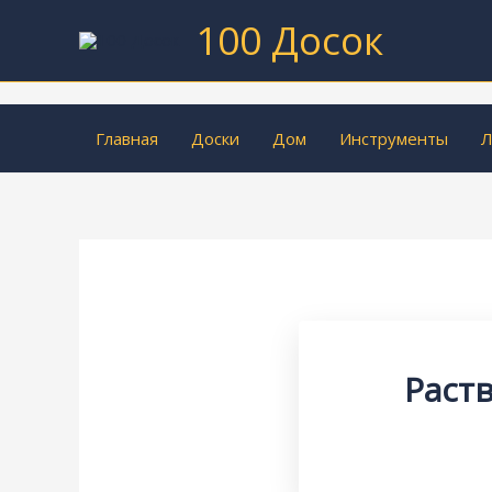
Перейти
100 Досок
к
содержимому
Главная
Доски
Дом
Инструменты
Л
Раст