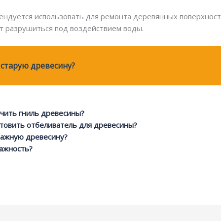
ендуется использовать для ремонта деревянных поверхност
ет разрушиться под воздействием воды.
старую древесину?
ечить гниль древесины?
товить отбеливатель для древесины?
лажную древесину?
лажность?