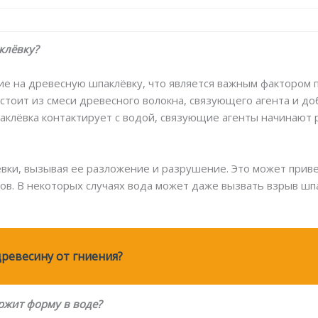
клёвку?
е на древесную шпаклёвку, что является важным фактором п
остоит из смеси древесного волокна, связующего агента и д
паклёвка контактирует с водой, связующие агенты начинают 
вки, вызывая ее разложение и разрушение. Это может привес
ов. В некоторых случаях вода может даже вызвать взрыв шпа
древесину от гниения?
ержит форму в воде?