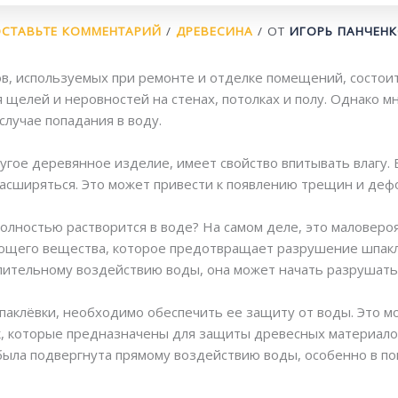
СТАВЬТЕ КОММЕНТАРИЙ
/
ДРЕВЕСИНА
/ ОТ
ИГОРЬ ПАНЧЕН
в, используемых при ремонте и отделке помещений, состоит
 щелей и неровностей на стенах, потолках и полу. Однако м
случае попадания в воду.
угое деревянное изделие, имеет свойство впитывать влагу. Е
 расширяться. Это может привести к появлению трещин и деф
 полностью растворится в воде? На самом деле, это маловеро
зующего вещества, которое предотвращает разрушение шпакл
лительному воздействию воды, она может начать разрушать
аклёвки, необходимо обеспечить ее защиту от воды. Это 
, которые предназначены для защиты древесных материалов
 была подвергнута прямому воздействию воды, особенно в п