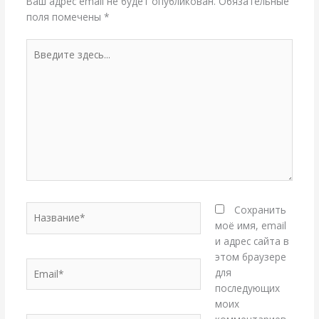
Ваш адрес email не будет опубликован.
Обязательные
поля помечены
*
Введите
здесь...
Название*
Сохранить
моё имя, email
и адрес сайта в
этом браузере
Email*
для
последующих
моих