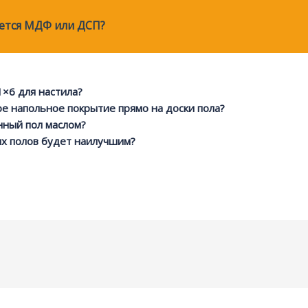
уется МДФ или ДСП?
1×6 для настила?
е напольное покрытие прямо на доски пола?
нный пол маслом?
ых полов будет наилучшим?