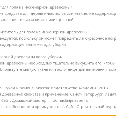
т для пола из инженерной древесины?
е средства для деревянных полов или мягкие, не содержащ
льзования сильных кислот или щелочей.
чиститель для пола из инженерной древесины?
мендуется, поскольку он может повредить лакокрасочное пок
е содержащие влаги методы уборки.
нерной древесины после уборки?
рной древесины необходимо тщательно высушить его, чтобы
спользуйте мягкую ткань или полотенце для вытирания пола
ы: уход и ремонт. Москва: Издательство Академия, 2018.
древесина: свойства и применение. Санкт-Петербург: Издат
 Сайт: Домашний мастер — domashnijmaster.ru
ы: особенности и преимущества". Сайт: Строительный журна