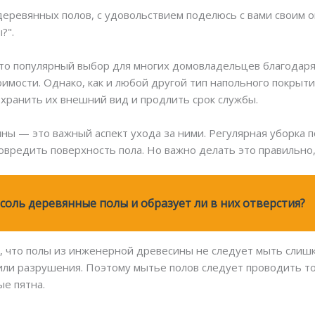
 деревянных полов, с удовольствием поделюсь с вами своим 
?".
о популярный выбор для многих домовладельцев благодаря 
оимости. Однако, как и любой другой тип напольного покрыт
охранить их внешний вид и продлить срок службы.
ы — это важный аспект ухода за ними. Регулярная уборка по
повредить поверхность пола. Но важно делать это правильно
соль деревянные полы и образует ли в них отверстия?
 что полы из инженерной древесины не следует мыть слишк
ли разрушения. Поэтому мытье полов следует проводить то
е пятна.