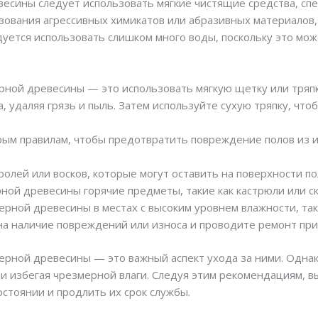
весины следует использовать мягкие чистящие средства, с
зования агрессивных химикатов или абразивных материалов,
дуется использовать слишком много воды, поскольку это мо
ной древесины — это использовать мягкую щетку или тряпк
, удаляя грязь и пыль. Затем используйте сухую тряпку, что
орым правилам, чтобы предотвратить повреждение полов из
олей или восков, которые могут оставить на поверхности пол
ной древесины горячие предметы, такие как кастрюли или с
рной древесины в местах с высоким уровнем влажности, таки
на наличие повреждений или износа и проводите ремонт пр
ерной древесины — это важный аспект ухода за ними. Однак
 и избегая чрезмерной влаги. Следуя этим рекомендациям, в
стоянии и продлить их срок службы.