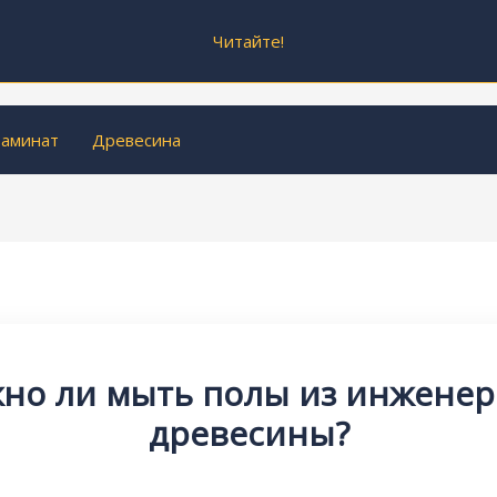
Читайте!
аминат
Древесина
но ли мыть полы из инжене
древесины?