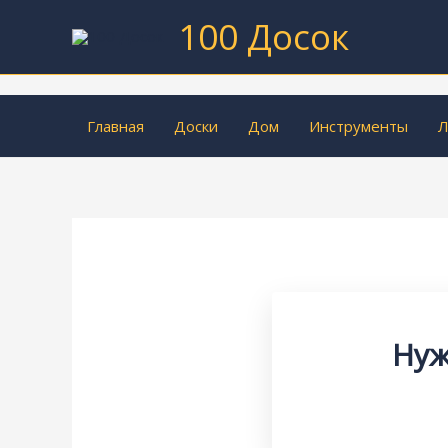
Перейти
100 Досок
к
содержимому
Главная
Доски
Дом
Инструменты
Л
Нуж