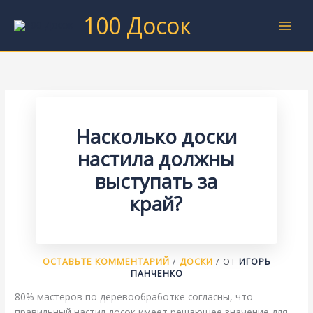
Перейти
100 Досок
к
содержимому
Насколько доски
настила должны
выступать за
край?
ОСТАВЬТЕ КОММЕНТАРИЙ
/
ДОСКИ
/ ОТ
ИГОРЬ
ПАНЧЕНКО
80% мастеров по деревообработке согласны, что
правильный настил досок имеет решающее значение для