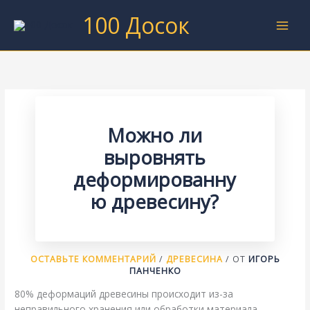
Перейти
100 Досок
к
содержимому
Можно ли
выровнять
деформированну
ю древесину?
ОСТАВЬТЕ КОММЕНТАРИЙ
/
ДРЕВЕСИНА
/ ОТ
ИГОРЬ
ПАНЧЕНКО
80% деформаций древесины происходит из-за
неправильного хранения или обработки материала.