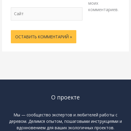
моих
комментариев.
Сайт
О проекте
Мы — сообщество экспертов и любителей работы с
деревом. Делимся опытом, пошаговыми инструкциями и
вдохновением для ваших экологичных проектов.