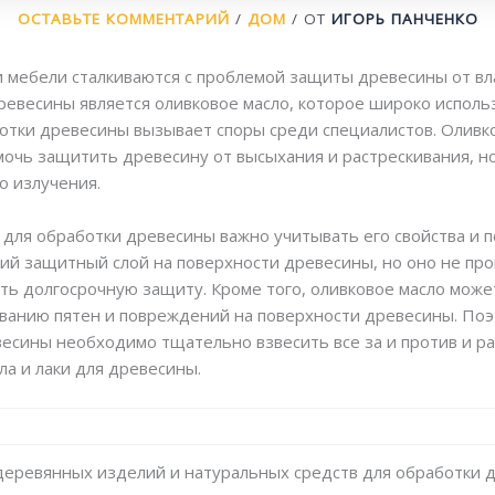
ОСТАВЬТЕ КОММЕНТАРИЙ
/
ДОМ
/ ОТ
ИГОРЬ ПАНЧЕНКО
 мебели сталкиваются с проблемой защиты древесины от вл
ревесины является оливковое масло, которое широко использ
ботки древесины вызывает споры среди специалистов. Оливк
мочь защитить древесину от высыхания и растрескивания, н
о излучения.
 для обработки древесины важно учитывать его свойства и 
ий защитный слой на поверхности древесины, но оно не прон
ть долгосрочную защиту. Кроме того, оливковое масло може
зованию пятен и повреждений на поверхности древесины. По
весины необходимо тщательно взвесить все за и против и 
ла и лаки для древесины.
и деревянных изделий и натуральных средств для обработки 