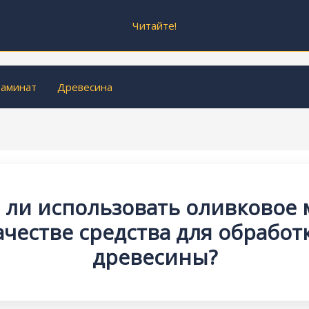
Читайте!
аминат
Древесина
ли использовать оливковое 
ачестве средства для обработ
древесины?