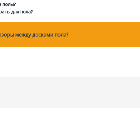
е полы?
ать для пола?
азоры между досками пола?