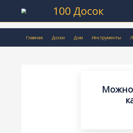
Перейти
100 Досок
к
содержимому
Главная
Доски
Дом
Инструменты
Л
Можно 
к