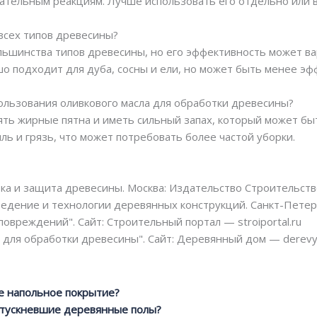
ательным реакциям. Лучше использовать его отдельно или в
 всех типов древесины?
льшинства типов древесины, но его эффективность может ва
о подходит для дуба, сосны и ели, но может быть менее эф
пользования оливкового масла для обработки древесины?
лять жирные пятна и иметь сильный запах, который может б
ль и грязь, что может потребовать более частой уборки.
ка и защита древесины. Москва: Издательство Строительство
едение и технологии деревянных конструкций. Санкт-Петерб
повреждений". Сайт: Строительный портал — stroiportal.ru
 для обработки древесины". Сайт: Деревянный дом — derevy
е напольное покрытие?
отускневшие деревянные полы?