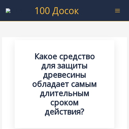
Перейти
100 Досок
к
содержимому
Какое средство
для защиты
древесины
обладает самым
длительным
сроком
действия?