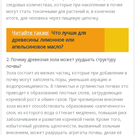
следовых количествах, которые при накоплении в почве
могут стать токсичными для растений и, в конечном
итоге, для человека через пищевую цепочку.
Читайте также:
Что лучше для
древесины: лимонное или
апельсиновое масло?
2. Почему древесная зола может ухудшать структуру
почвы?
Зола состоит из мелких частиц, которые при добавлении в
почву могут заполнять поры, уменьшая аэрацию и
водопроницаемость. В глинистых и суглинистых почвах это
приводит к образованию плотных слоёв, затрудняющих
корневой рост и обмен газов. При чрезмерном внесении
зола может способствовать образованию «запечённого»
слоя, из которого вода оттекает медленно, повышая риск
заболачивания и развития корневой гнили. Кроме того,
избыточный уровень щелочности, вызванный зольным
внесением, может разрушать агрегаты почвы, делая её