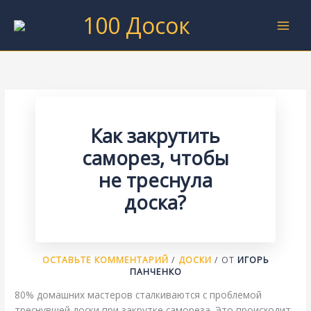
Перейти
100 Досок
к
содержимому
Как закрутить
саморез, чтобы
не треснула
доска?
ОСТАВЬТЕ КОММЕНТАРИЙ
/
ДОСКИ
/ ОТ
ИГОРЬ
ПАНЧЕНКО
80% домашних мастеров сталкиваются с проблемой
треснувшей доски при закрутке самореза. Это происходит