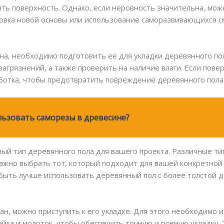
ять поверхность. Однако, если неровность значительна, мо
новка новой основы или использование саморазвивающихся 
ена, необходимо подготовить ее для укладки деревянного по
 загрязнений, а также проверить на наличие влаги. Если пов
ботка, чтобы предотвратить повреждение деревянного пола
ьзовать саморезы в древесине?
ый тип деревянного пола для вашего проекта. Различные т
важно выбрать тот, который подходит для вашей конкретной
быть лучше использовать деревянный пол с более толстой д
ран, можно приступить к его укладке. Для этого необходимо
ейка и молоток, чтобы обеспечить точную и ровную укладку