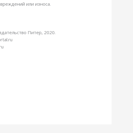
овреждений или износа.
здательство Питер, 2020.
tal.ru
ru