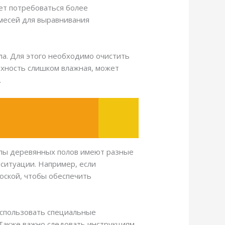
жет потребоваться более
смесей для выравнивания
ла. Для этого необходимо очистить
ерхность слишком влажная, может
.
ипы деревянных полов имеют разные
 ситуации. Например, если
оской, чтобы обеспечить
 использовать специальные
. Также важно следовать инструкциям