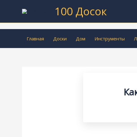
Перейти
100 Досок
к
содержимому
Главная
Доски
Дом
Инструменты
Л
Ка