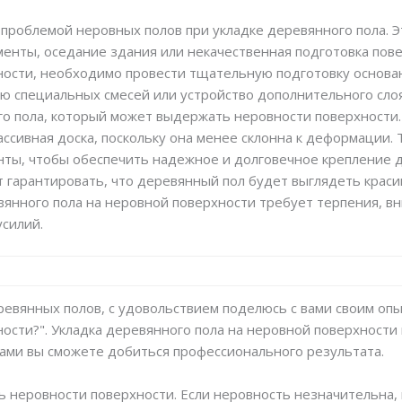
проблемой неровных полов при укладке деревянного пола. 
менты, оседание здания или некачественная подготовка пов
ости, необходимо провести тщательную подготовку основани
 специальных смесей или устройство дополнительного слоя
о пола, который может выдержать неровности поверхности.
ассивная доска, поскольку она менее склонна к деформации.
нты, чтобы обеспечить надежное и долговечное крепление д
т гарантировать, что деревянный пол будет выглядеть краси
вянного пола на неровной поверхности требует терпения, в
усилий.
еревянных полов, с удовольствием поделюсь с вами своим оп
ости?". Укладка деревянного пола на неровной поверхности 
ами вы сможете добиться профессионального результата.
ь неровности поверхности. Если неровность незначительна,