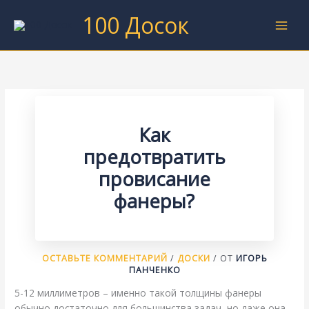
Перейти
100 Досок
к
содержимому
Как
предотвратить
провисание
фанеры?
ОСТАВЬТЕ КОММЕНТАРИЙ
/
ДОСКИ
/ ОТ
ИГОРЬ
ПАНЧЕНКО
5-12 миллиметров – именно такой толщины фанеры
обычно достаточно для большинства задач, но даже она