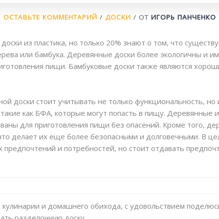
ОСТАВЬТЕ КОММЕНТАРИЙ
/
ДОСКИ
/ ОТ
ИГОРЬ ПАНЧЕНКО
оски из пластика, но только 20% знают о том, что существ
ерева или бамбука. Деревянные доски более экологичны и и
иготовления пищи. Бамбуковые доски также являются хороши
ой доски стоит учитывать не только функциональность, но 
такие как БФА, которые могут попасть в пищу. Деревянные 
ованы для приготовления пищи без опасений. Кроме того, де
то делает их еще более безопасными и долговечными. В це
х предпочтений и потребностей, но стоит отдавать предпоч
ти кулинарии и домашнего обихода, с удовольствием поделюс
пать разделочную доску.