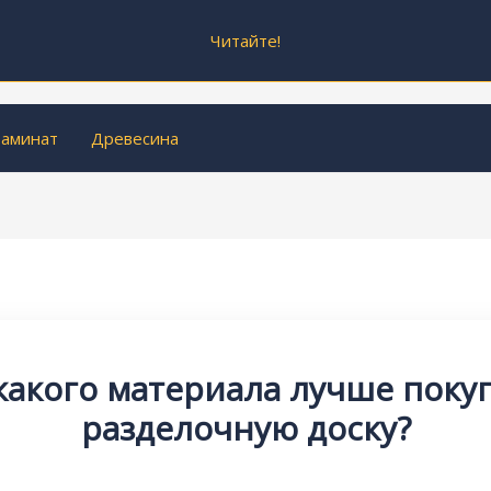
Читайте!
аминат
Древесина
какого материала лучше поку
разделочную доску?