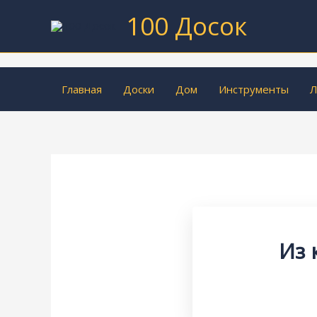
Перейти
100 Досок
к
содержимому
Главная
Доски
Дом
Инструменты
Л
Из 