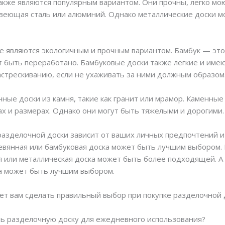
кже являются популярным вариантом. Они прочны, легко мою
авеющая сталь или алюминий. Однако металлические доски м
 являются экологичным и прочным вариантом. Бамбук — это
 быть переработано. Бамбуковые доски также легкие и имею
астрескиванию, если не ухаживать за ними должным образом
ые доски из камня, такие как гранит или мрамор. Каменные 
х и размерах. Однако они могут быть тяжелыми и дорогими.
разделочной доски зависит от ваших личных предпочтений и
евянная или бамбуковая доска может быть лучшим выбором. 
я или металлическая доска может быть более подходящей. А
ка может быть лучшим выбором.
т вам сделать правильный выбор при покупке разделочной д
ать разделочную доску для ежедневного использования?