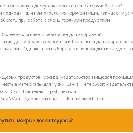
ю разделочную доску для приготовления горячей пищи?
и подходят для приготовления горячей пищи, так как они ус
избегать при работе с очень горячими предметами.
и более экологичен и безопасен для здоровья?
чные доски более экологичны и безопасны для здоровья, че
злагаемы. Однако, при выборе деревянной доски следует о
пищевых продуктов. Москва: Издательство Пищевая промышл
 чистые материалы для кухни. Санкт-Петербург: Издательст
ок". Сайт: Пищевик — pishchevik.ru
хни". Сайт: Домашний очаг — domashniyochag.ru
рутить мокрые доски террасы?