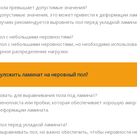
 пола превышает допустимые значения?
допустимые значения, это может привести к деформации лами
лучаях рекомендуется выровнять пол перед укладкой ламина
пол с небольшими неровностями?
 пол с небольшими неровностями, но необходимо использова
рное распределение нагрузки.
и уложить ламинат на неровный пол?
зовать для выравнивания пола под ламинат?
пенопласта или пробки, которая обеспечивает хорошую амор
деформации ламината.
пол перед укладкой ламината?
выравнивать пол, но важно обеспечить, чтобы неровности н