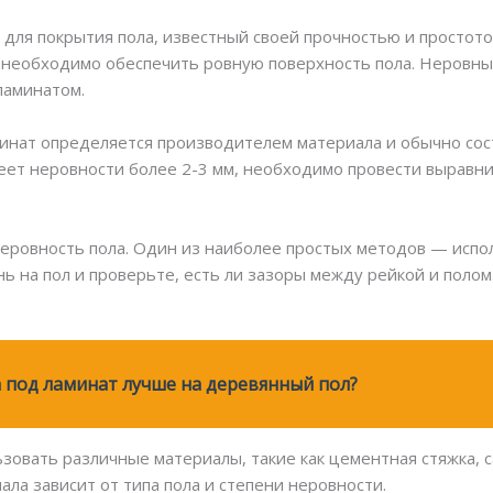
для покрытия пола, известный своей прочностью и простото
 необходимо обеспечить ровную поверхность пола. Неровны
ламинатом.
инат определяется производителем материала и обычно сост
имеет неровности более 2-3 мм, необходимо провести выравн
неровность пола. Один из наиболее простых методов — исп
ь на пол и проверьте, есть ли зазоры между рейкой и полом.
 под ламинат лучше на деревянный пол?
зовать различные материалы, такие как цементная стяжка,
ла зависит от типа пола и степени неровности.