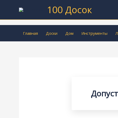
Перейти
100 Досок
к
содержимому
Главная
Доски
Дом
Инструменты
Л
Допуст