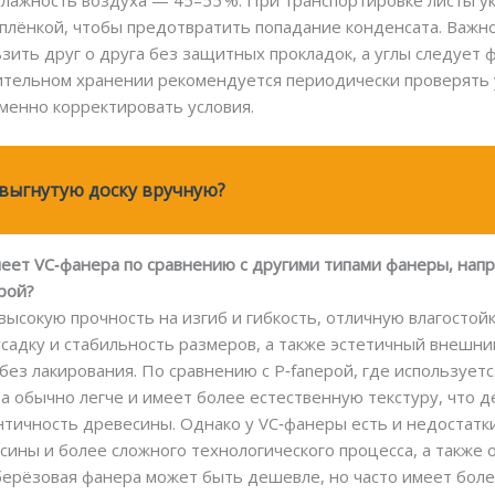
 влажность воздуха — 45–55 %. При транспортировке листы 
лёнкой, чтобы предотвратить попадание конденсата. Важно
зить друг о друга без защитных прокладок, а углы следует
ительном хранении рекомендуется периодически проверять 
менно корректировать условия.
выгнутую доску вручную?
еет VC‑фанера по сравнению с другими типами фанеры, напри
рой?
сокую прочность на изгиб и гибкость, отличную влагостой
садку и стабильность размеров, а также эстетичный внешн
без лакирования. По сравнению с P‑fanерой, где использует
а обычно легче и имеет более естественную текстуру, что 
нтичность древесины. Однако у VC‑фанеры есть и недостатки
сины и более сложного технологического процесса, а также 
берёзовая фанера может быть дешевле, но часто имеет бол