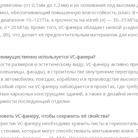
ревесины (от 0,5 мм до 1,2 мм) и их склеивания под высоким
мол, обеспечивающий повышенную влагостойкость (класс В = 
в диапазоне 10–12 ГПа, а прочность на изгиб (σ) — 30–35 МП
, σ ≈ 20 МПа). Кроме того, VC‑фанера обладает низкой усадк
s2, d0), что делает её предпочтительным материалом для ко
 преимущественно используется VC‑фанера?
ности размеров и эстетическому виду, VC‑фанеру активно п
лешницы, фасады), в строительстве (внутренние перегородк
 в автомобилях, поездах, кораблях) и в производстве высоко
Особый спрос на VC‑фанеру наблюдается в проектах, где треб
гких каркасных конструкциях зданий, а также в дизайне инт
димости последующей отделки.
ровать VC‑фанеру, чтобы сохранить её свойства?
еристик VC‑фанеру необходимо хранить листы в горизонталь
 и стенами, которые могут способствовать впитыванию влаги