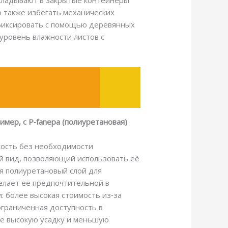
укладывают в закрытые контейнеры
 также избегать механических
 фиксировать с помощью деревянных
уровень влажности листов с
мер, с P‑fanера (полиуретановая)
кость без необходимости
ий вид, позволяющий использовать её
ся полиуретановый слой для
делает её предпочтительной в
: более высокая стоимость из‑за
ограниченная доступность в
ее высокую усадку и меньшую