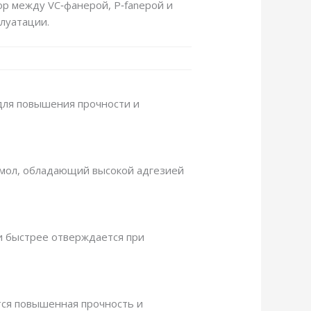
ор между VC‑фанерой, P‑fanерой и
луатации.
 для повышения прочности и
смол, обладающий высокой адгезией
 и быстрее отверждается при
тся повышенная прочность и