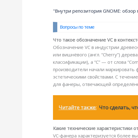
"Внутри репозитория GNOME: обзор п
Вопросы по теме
Что такое обозначение VC в контекс
Обозначение VC в индустрии древесны
или вишнёвого (англ. “Cherry”) дерева
классификации), а “C” — от слова “Co
производители начали маркировать
эстетическими свойствами. С течени
для фанеры, отвечающей определённы
Читайте также:
Что сделать, чт
Какие технические характеристики 
VC‑фанера характеризуется более выс