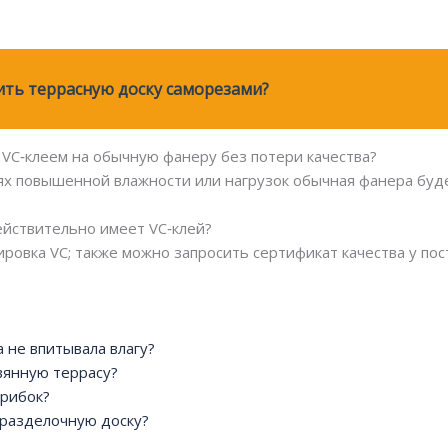
ть террасную доску саморезами?
VC‑клеем на обычную фанеру без потери качества?
ях повышенной влажности или нагрузок обычная фанера буд
ействительно имеет VC‑клей?
ровка VC; также можно запросить сертификат качества у пос
 не впитывала влагу?
вянную террасу?
грибок?
разделочную доску?