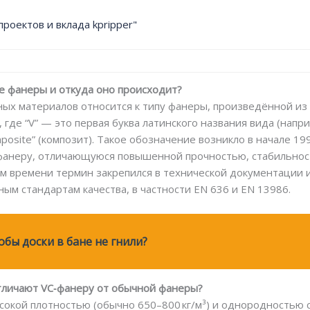
роектов и вклада kpripper"
те фанеры и откуда оно происходит?
х материалов относится к типу фанеры, произведённой из др
, где “V” — это первая буква латинского названия вида (наприм
mposite” (композит). Такое обозначение возникло в начале 199
 фанеру, отличающуюся повышенной прочностью, стабильно
ем времени термин закрепился в технической документации
м стандартам качества, в частности EN 636 и EN 13986.
обы доски в бане не гнили?
отличают VC‑фанеру от обычной фанеры?
окой плотностью (обычно 650–800 кг/м³) и однородностью с