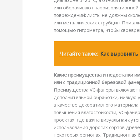
диапазоне 5–25 °C, а относительная
или оборачивают пароизоляционной п
повреждений: листы не должны сколь
или металлических струбцин. При дл
помощью гигрометра, чтобы своевре
Читайте также:
Как выровнять 
Какие преимущества и недостатки им
или с традиционной берёзовой фане
Преимущества VC‑фанеры включают вы
дополнительной обработки, низкую у
в качестве декоративного материала 
повышения влагостойкости, VC‑фанер
проектах, где важна визуальная ауте
использования дорогих сортов древе
некоторых регионах. Традиционная 