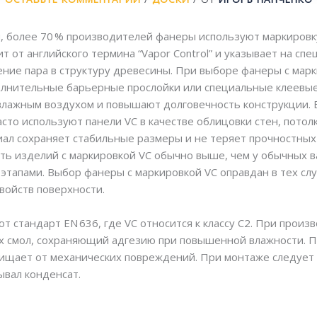
 более 70 % производителей фанеры используют маркировку
т от английского термина “Vapor Control” и указывает на спе
ие пара в структуру древесины. При выборе фанеры с марк
олнительные барьерные прослойки или специальные клеевые
с влажным воздухом и повышают долговечность конструкции. 
сто используют панели VC в качестве облицовки стен, потол
ал сохраняет стабильные размеры и не теряет прочностных
сть изделий с маркировкой VC обычно выше, чем у обычных в
тапами. Выбор фанеры с маркировкой VC оправдан в тех слу
свойств поверхности.
т стандарт EN 636, где VC относится к классу C2. При произ
х смол, сохраняющий адгезию при повышенной влажности. П
ищает от механических повреждений. При монтаже следует 
ывал конденсат.