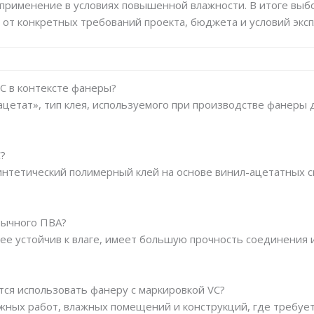
ё применение в условиях повышенной влажности. В итоге выб
от конкретных требований проекта, бюджета и условий эксп
C в контексте фанеры?
ацетат», тип клея, используемого при производстве фанеры
C?
интетический полимерный клей на основе винил-ацетатных 
бычного ПВА?
лее устойчив к влаге, имеет большую прочность соединения
тся использовать фанеру с маркировкой VC?
жных работ, влажных помещений и конструкций, где требуе